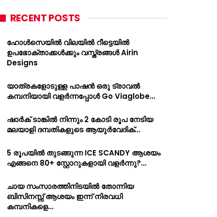
RECENT POSTS
ഹോൾസെയിൽ വിലയിൽ റീട്ടെയിൽ
ഉപഭോക്താക്കൾക്കും വസ്ത്രങ്ങൾ Airin
Designs
യാത്രകളോടുള്ള പാഷൻ ഒരു ട്രാവൽ
കമ്പനിയായി വളർന്നപ്പോൾ Go Viaglobe…
ഷാർക്‌ ടാങ്കിൽ നിന്നും 2 കോടി രൂപ നേടിയ
മലയാളി ദമ്പതികളുടെ ആയുർവേദിക്…
5 രൂപയിൽ തുടങ്ങുന്ന ICE SCANDY ആശയം
എങ്ങനെ 80+ സ്റ്റോറുകളായി വളർന്നു?…
ചായ സംസാരത്തിനിടയിൽ തോന്നിയ
ബിസിനസ്സ് ആശയം ഇന്ന് നിരവധി
കമ്പനികളെ…