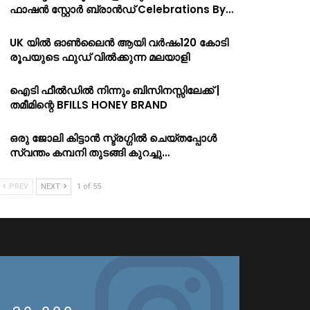
ഫാഷൻ സ്റ്റോർ ബ്രാൻഡ് Celebrations By…
UK യിൽ ഓൺലൈൻ ആയി വർഷം120 കോടി
രൂപയുടെ ഫുഡ് വിൽക്കുന്ന മലയാളി
ഐടി ഫീൽഡിൽ നിന്നും ബിസിനസ്സിലേക്ക് |
തമീമിന്റെ BFILLS HONEY BRAND
ഒരു ജോലി കിട്ടാൻ സ്ട്രഗ്ഗിൽ ചെയ്തപ്പോൾ
സ്വന്തം കമ്പനി തുടങ്ങി കുറച്ചു…
PREV
NEXT
1 of 55