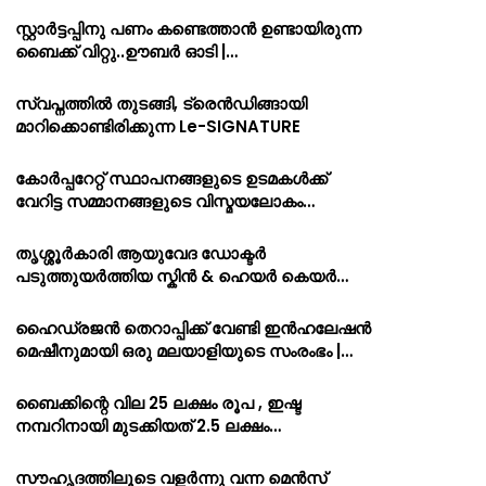
സ്റ്റാർട്ടപ്പിനു പണം കണ്ടെത്താൻ ഉണ്ടായിരുന്ന
ബൈക്ക് വിറ്റു..ഊബർ ഓടി |…
സ്വപ്നത്തിൽ തുടങ്ങി, ട്രെൻഡിങ്ങായി
മാറിക്കൊണ്ടിരിക്കുന്ന Le-SIGNATURE
കോർപ്പറേറ്റ് സ്ഥാപനങ്ങളുടെ ഉടമകൾക്ക്
വേറിട്ട സമ്മാനങ്ങളുടെ വിസ്മയലോകം…
തൃശ്ശൂർകാരി ആയുവേദ ഡോക്ടർ
പടുത്തുയർത്തിയ സ്കിൻ & ഹെയർ കെയർ…
ഹൈഡ്രജൻ തെറാപ്പിക്ക് വേണ്ടി ഇൻഹലേഷൻ
മെഷീനുമായി ഒരു മലയാളിയുടെ സംരംഭം |…
ബൈക്കിന്റെ വില 25 ലക്ഷം രൂപ , ഇഷ്ട
നമ്പറിനായി മുടക്കിയത് 2.5 ലക്ഷം…
സൗഹൃദത്തിലൂടെ വളർന്നു വന്ന മെൻസ്