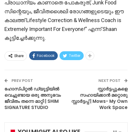
പ്രാധാന്യം കാണാതെ പോകരുത്, Junk Food
സിന്റെയും, ജീവിതശൈലി രോഗങ്ങളുടെയും ഈ
കാലത്ത് Lifestyle Correction & Wellness Coach is
Extremely Important For Everyone!” എന്ന് Shaan
കൂട്ടിച്ചേർക്കുന്നു.
Facebook
Twitter
Share
PREV POST
NEXT POST
ഹോസ്പിറ്റൽ ഡ്യൂട്ടിയിൽ
സ്റ്റാർട്ടപ്പുകളെ
വെച്ചുണ്ടായ ഒരു അനുഭവം
സഹായിക്കാൻ മറ്റൊരു
ജീവിതം തന്നെ മാറ്റി | SHIM
സ്റ്റാർട്ടപ്പ് | Mows- My Own
SIGNATURE STUDIO
Work Space
YOU MIGHT ALSO LIKE
All