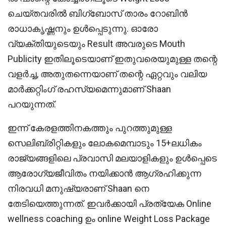
ചെയ്തവരിൽ ബിഗ്ബോസ് താരം റോബിൻ
രാധാകൃഷ്ണനും ഉൾപ്പെടുന്നു. ഓരോ
വ്യക്തിയുടെയും Result അവരുടെ Mouth
Publicity ഇതിലൂടെയാണ് ഇതുവരെയുമുള്ള തന്റെ
വളർച്ച, അതുതന്നെയാണ് തന്റെ ഏറ്റവും വലിയ
മാർക്കറ്റിംഗ് രഹസ്യമെന്നുമാണ് Shaan
പറയുന്നത്.
ഇന്ന് കേരളത്തിനകത്തും പുറത്തുമുള്ള
സെലിബ്രിറ്റികളും ലോകമെമ്പാടും 15+ലധികം
രാജ്യങ്ങളിലെ പ്രവാസി മലയാളികളും ഉൾപ്പെടെ
ആരോഗ്യജീവിതം നയിക്കാൻ ആഗ്രഹിക്കുന്ന
നിരവധി മനുഷ്യരാണ് Shaan നെ
തേടിയെത്തുന്നത്. ഇവർക്കായി പ്രത്യേക Online
wellness coaching ഉം online Weight Loss Package