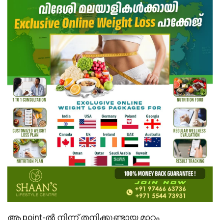
ആ point-ൽ നിന്ന് തനിക്കുണ്ടായ മാറ്റം