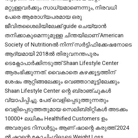
മറ്റുള്ളവർക്കും സാധ്യമാണെന്നും, നിരവധി
പേരെ ആരോഗ്യപരമായ ഒരു
ജീവിതശൈലിയിലേക്ക് guide ചെയ്യാൻ
തനിക്കാകുമെന്നുമുള്ള ചിന്തയിലാണ് American
Society of Nutritionൽ നിന്ന് സർട്ടിഫിക്കേഷനോടെ
ആദ്യമായി 2018ൽ തിരുവനന്തപുരം
ടെക്നോപാർക്കിനടുത്ത് Shaan Lifestyle Center
ആരംഭിക്കുന്നത്. വൈകാതെ കഴക്കൂട്ടത്തിന്
ശേഷം ആറ്റിങ്ങലേക്കും വെഞ്ഞാറമൂട്ടിലേക്കും
Shaan Lifestyle Center ന്റെ ബ്രാഞ്ചുകൾ
വ്യാപിപ്പിച്ചു. പേര് വെളിപ്പെടുത്തുന്നതും
വെളിപ്പെടുത്തതുമായ സെലിബ്രിറ്റികൾ അടക്കം
10000+ ലധികം Healthified Customers ഉം
അവരുടെ റിസൾട്ടും ആണ് ഷാന്റെ കരുത്ത്.2024
ൽ ഷാന്റെ കോച്ചിംഗിലൂടെ Weight Loss