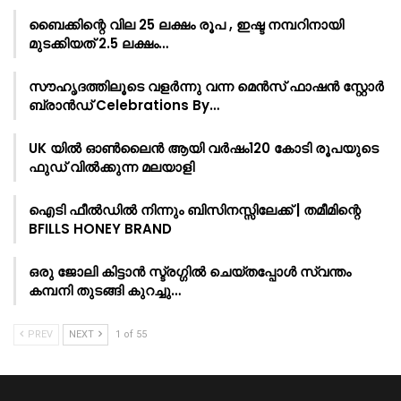
ബൈക്കിന്റെ വില 25 ലക്ഷം രൂപ , ഇഷ്ട നമ്പറിനായി
മുടക്കിയത് 2.5 ലക്ഷം…
സൗഹൃദത്തിലൂടെ വളർന്നു വന്ന മെൻസ് ഫാഷൻ സ്റ്റോർ
ബ്രാൻഡ് Celebrations By…
UK യിൽ ഓൺലൈൻ ആയി വർഷം120 കോടി രൂപയുടെ
ഫുഡ് വിൽക്കുന്ന മലയാളി
ഐടി ഫീൽഡിൽ നിന്നും ബിസിനസ്സിലേക്ക് | തമീമിന്റെ
BFILLS HONEY BRAND
ഒരു ജോലി കിട്ടാൻ സ്ട്രഗ്ഗിൽ ചെയ്തപ്പോൾ സ്വന്തം
കമ്പനി തുടങ്ങി കുറച്ചു…
PREV
NEXT
1 of 55