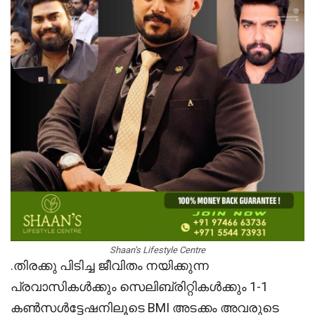
Shaan’s Lifestyle Centre
.തിരക്കു പിടിച്ച ജീവിതം നയിക്കുന്ന
പ്രവാസികൾക്കും സെലിബ്രിറ്റികൾക്കും 1-1
കൺസൾട്ടേഷനിലൂടെ BMI അടക്കം അവരുടെ