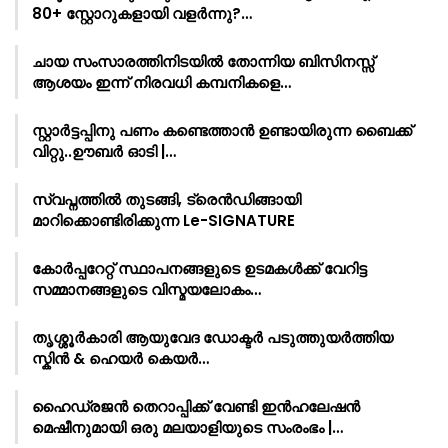
80+ സ്റ്റോറുകളായി വളർന്നു?…
ചായ സംസാരത്തിനിടയിൽ തോന്നിയ ബിസിനസ്സ്
ആശയം ഇന്ന് നിരവധി കമ്പനികളെ…
സ്റ്റാർട്ടപ്പിനു പണം കണ്ടെത്താൻ ഉണ്ടായിരുന്ന ബൈക്ക്
വിറ്റു..ഊബർ ഓടി |…
സ്വപ്നത്തിൽ തുടങ്ങി, ട്രെൻഡിങ്ങായി
മാറിക്കൊണ്ടിരിക്കുന്ന Le-SIGNATURE
കോർപ്പറേറ്റ് സ്ഥാപനങ്ങളുടെ ഉടമകൾക്ക് വേറിട്ട
സമ്മാനങ്ങളുടെ വിസ്മയലോകം…
തൃശ്ശൂർകാരി ആയുവേദ ഡോക്ടർ പടുത്തുയർത്തിയ
സ്കിൻ & ഹെയർ കെയർ…
ഹൈഡ്രജൻ തെറാപ്പിക്ക് വേണ്ടി ഇൻഹലേഷൻ
മെഷീനുമായി ഒരു മലയാളിയുടെ സംരംഭം |…