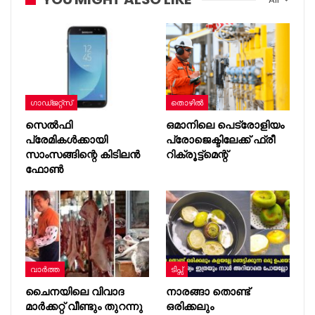
ഗാഡ്ജറ്റ്സ്
തൊഴിൽ
സെൽഫി
ഒമാനിലെ പെട്രോളിയം
പ്രേമികൾക്കായി
പ്രോജെക്ടിലേക്ക് ഫ്രീ
സാംസങ്ങിന്റെ കിടിലൻ
റിക്രൂട്ട്മെന്റ്
ഫോൺ
വാർത്ത
ടിപ്സ്
ചൈനയിലെ വിവാദ
നാരങ്ങാ തൊണ്ട്
മാർക്കറ്റ് വീണ്ടും തുറന്നു
ഒരിക്കലും