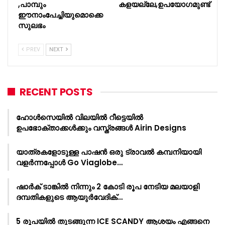
,പാമ്പും
കളയല്ലേ,ഉപയോഗമുണ്ട്
ഈനാംപേച്ചിയുമൊക്കെ
സുലഭം
PREV
NEXT
RECENT POSTS
ഹോൾസെയിൽ വിലയിൽ റീട്ടെയിൽ
ഉപഭോക്താക്കൾക്കും വസ്ത്രങ്ങൾ Airin Designs
യാത്രകളോടുള്ള പാഷൻ ഒരു ട്രാവൽ കമ്പനിയായി
വളർന്നപ്പോൾ Go Viaglobe…
ഷാർക്‌ ടാങ്കിൽ നിന്നും 2 കോടി രൂപ നേടിയ മലയാളി
ദമ്പതികളുടെ ആയുർവേദിക്…
5 രൂപയിൽ തുടങ്ങുന്ന ICE SCANDY ആശയം എങ്ങനെ