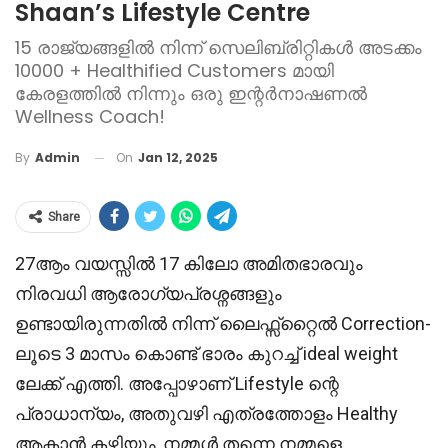
Shaan’s Lifestyle Centre
15 രാജ്യങ്ങളിൽ നിന്ന് സെലിബ്രിറ്റികൾ അടക്കം
10000 + Healthified Customers മായി
കേരളത്തിൽ നിന്നും ഒരു ഇന്റർനാഷണൽ
Wellness Coach!
On
Jan 12, 2025
By
Admin
Share
27ആം വയസ്സിൽ 17 കിലോ അമിതഭാരവും
നിരവധി ആരോഗ്യപ്രശ്നങ്ങളും
ഉണ്ടായിരുന്നതിൽ നിന്ന് ലൈഫ്സ്റ്റൈൽ Correction-
ലൂടെ 3 മാസം കൊണ്ട് ഭാരം കുറച്ച് ideal weight
ലേക്ക് എത്തി. അപ്പോഴാണ് Lifestyle ന്റെ
പ്രാധാന്യം, അതുവഴി എത്രത്തോളം Healthy
ആകാൻ കഴിയും, നമ്മൾ തന്നെ നമ്മളെ