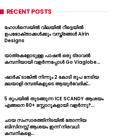
RECENT POSTS
ഹോൾസെയിൽ വിലയിൽ റീട്ടെയിൽ
ഉപഭോക്താക്കൾക്കും വസ്ത്രങ്ങൾ Airin
Designs
യാത്രകളോടുള്ള പാഷൻ ഒരു ട്രാവൽ
കമ്പനിയായി വളർന്നപ്പോൾ Go Viaglobe…
ഷാർക്‌ ടാങ്കിൽ നിന്നും 2 കോടി രൂപ നേടിയ
മലയാളി ദമ്പതികളുടെ ആയുർവേദിക്…
5 രൂപയിൽ തുടങ്ങുന്ന ICE SCANDY ആശയം
എങ്ങനെ 80+ സ്റ്റോറുകളായി വളർന്നു?…
ചായ സംസാരത്തിനിടയിൽ തോന്നിയ
ബിസിനസ്സ് ആശയം ഇന്ന് നിരവധി
കമ്പനികളെ…