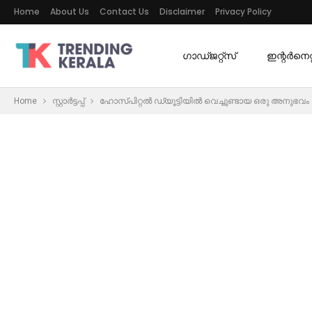
Home
About Us
Contact Us
Disclaimer
Privacy Policy
ഗാഡ്ജറ്റ്സ്
ഇന്റര്‍നെറ്റ
Home
സ്റ്റാർട്ടപ്പ്
ഹോസ്പിറ്റൽ ഡ്യൂട്ടിയിൽ വെച്ചുണ്ടായ ഒരു അനുഭവം ജീ