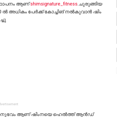
സ്ഥാപനം ആണ്
shimsignature_fitness
.ചുരുങ്ങിയ
0 ൽ അധികം പേർക്ക് കോച്ചിങ് നൽകുവാൻ ഷിം
്ചു
dvertisement
രു അനുഭവം ആണ് ഷിംനയെ ഹെൽത്ത് ആൻഡ്