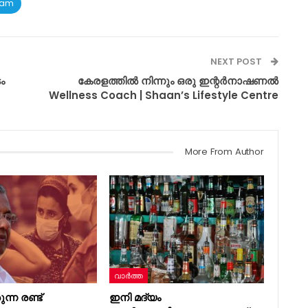
ram
NEXT POST
ം
കേരളത്തിൽ നിന്നും ഒരു ഇന്റർനാഷണൽ
Wellness Coach | Shaan’s Lifestyle Centre
More From Author
വാർത്ത
ന്ന രണ്ട്
ഇനി മദ്യം