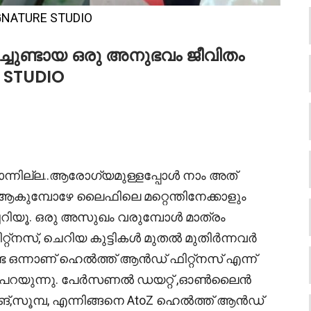
GNATURE STUDIO
ച്ചുണ്ടായ ഒരു അനുഭവം ജീവിതം
E STUDIO
്നില്ല..ആരോഗ്യമുള്ളപ്പോൾ നാം അത്
 ആകുമ്പോഴേ ലൈഫിലെ മറ്റെന്തിനേക്കാളും
റിയൂ. ഒരു അസുഖം വരുമ്പോൾ മാത്രം
്റ്നസ്, ചെറിയ കുട്ടികൾ മുതൽ മുതിർന്നവർ
്ട ഒന്നാണ് ഹെൽത്ത് ആൻഡ് ഫിറ്റ്നസ് എന്ന്
ഫ് പറയുന്നു. പേർസണൽ ഡയറ്റ് ,ഓൺലൈൻ
ിനിങ്,സൂമ്പ, എന്നിങ്ങനെ AtoZ ഹെൽത്ത് ആൻഡ്