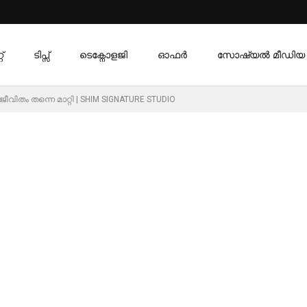
്
ടിപ്സ്
ടെക്നോളജി
ഓഫര്‍
സോഷ്യൽ മീഡിയ
വിതം തന്നെ മാറ്റി | SHIM SIGNATURE STUDIO