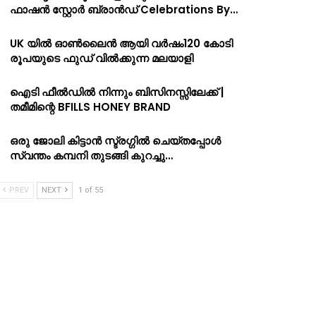
ഫാഷൻ സ്റ്റോർ ബ്രാൻഡ് Celebrations By…
UK യിൽ ഓൺലൈൻ ആയി വർഷം120 കോടി
രൂപയുടെ ഫുഡ് വിൽക്കുന്ന മലയാളി
ഐടി ഫീൽഡിൽ നിന്നും ബിസിനസ്സിലേക്ക് |
തമീമിന്റെ BFILLS HONEY BRAND
ഒരു ജോലി കിട്ടാൻ സ്ട്രഗ്ഗിൽ ചെയ്തപ്പോൾ
സ്വന്തം കമ്പനി തുടങ്ങി കുറച്ചു…
PREV
NEXT
1 of 55