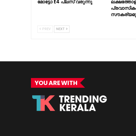
മോട്ടോ E4 പ്ലസ് വരുന്നു
ലക്ഷത്തോള
പ്രവാസികൾക
സൗകര്യമുണ്
PREV
NEXT
YOU ARE WITH