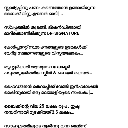
സ്റ്റാർട്ടപ്പിനു പണം കണ്ടെത്താൻ ഉണ്ടായിരുന്ന
ബൈക്ക് വിറ്റു..ഊബർ ഓടി |…
സ്വപ്നത്തിൽ തുടങ്ങി, ട്രെൻഡിങ്ങായി
മാറിക്കൊണ്ടിരിക്കുന്ന Le-SIGNATURE
കോർപ്പറേറ്റ് സ്ഥാപനങ്ങളുടെ ഉടമകൾക്ക്
വേറിട്ട സമ്മാനങ്ങളുടെ വിസ്മയലോകം…
തൃശ്ശൂർകാരി ആയുവേദ ഡോക്ടർ
പടുത്തുയർത്തിയ സ്കിൻ & ഹെയർ കെയർ…
ഹൈഡ്രജൻ തെറാപ്പിക്ക് വേണ്ടി ഇൻഹലേഷൻ
മെഷീനുമായി ഒരു മലയാളിയുടെ സംരംഭം |…
ബൈക്കിന്റെ വില 25 ലക്ഷം രൂപ , ഇഷ്ട
നമ്പറിനായി മുടക്കിയത് 2.5 ലക്ഷം…
സൗഹൃദത്തിലൂടെ വളർന്നു വന്ന മെൻസ്