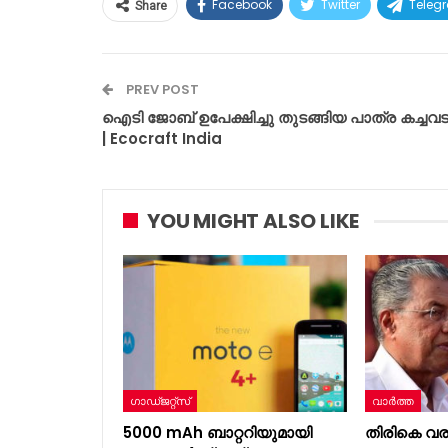
Facebook
Twitter
Teleg
Share
PREV POST
ഐടി ജോബ് ഉപേക്ഷിച്ചു തുടങ്ങിയ പാത്ര കച്ചവട
| Ecocraft India
YOU MIGHT ALSO LIKE
ഗാഡ്ജറ്റ്സ്
വാർത്ത
5000 mAh ബാറ്ററിയുമായി
തിരികെ വരു