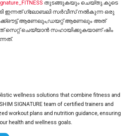
ignature_FITNESS
തുടങ്ങുകയും ചെയ്തു.കൂടെ
ുടങ്ങി ഇന്നത് ഗ്ലോബലി സർവീസ് നൽകുന്ന ഒരു
വർക്ക്ഔട്ട് ആണേലും,ഡയറ്റ് ആണേലും അത്
് സെറ്റ് ചെയ്യാൻ സഹായിക്കുകയാണ് ഷിം
്നത്.
istic wellness solutions that combine fitness and
ts.SHIM SIGNATURE team of certified trainers and
zed workout plans and nutrition guidance, ensuring
ur health and wellness goals.