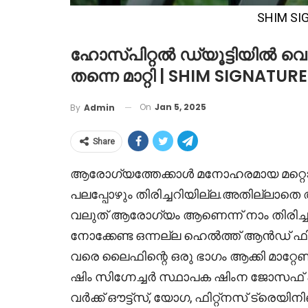
SHIM SI
ഹോസ്പിറ്റൽ ഡ്യൂട്ടിയിൽ വെ
തന്നെ മാറ്റി | SHIM SIGNATUR
On
Jan 5, 2025
By
Admin
Share
ആരോഗ്യത്തേക്കാൾ മനോഹരമായ മറ്റൊന
പലപ്പോഴും തിരിച്ചറിയില്ല.അതില്ലാതെ
വലുത് ആരോഗ്യം ആണെന്ന് നാം തിരിച്ച
നോക്കേണ്ട ഒന്നല്ല ഹെൽത്ത് ആൻഡ് ഫിറ
വരെ ലൈഫിന്റെ ഒരു ഭാഗം ആക്കി മാറ്റേണ
ഷിം സിഗ്നേച്ചർ സ്ഥാപക ഷിംന ജോസ
വർക്ക് ഔട്ട്സ്, യോഗ, ഫിറ്റ്നസ് ട്രെയ