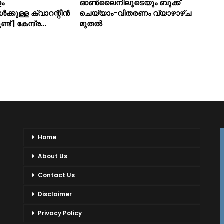
ം
ഓൺലൈനിലൂടെയും ബുക്ക്
്കുള്ള ക്വാറന്റീന്‍
ചെയ്യാം-വിതരണം വ്യാഴാഴ്ച
ട് | കേന്ദ്ര…
മുതൽ
Home
About Us
Contact Us
Disclaimer
Privacy Policy