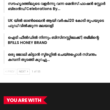
സൗഹൃദത്തിലൂടെ വളർന്നു വന്ന മെൻസ് ഫാഷൻ സ്റ്റോർ
ബ്രാൻഡ് Celebrations By…
UK യിൽ ഓൺലൈൻ ആയി വർഷം120 കോടി രൂപയുടെ
ഫുഡ് വിൽക്കുന്ന മലയാളി
ഐടി ഫീൽഡിൽ നിന്നും ബിസിനസ്സിലേക്ക് | തമീമിന്റെ
BFILLS HONEY BRAND
ഒരു ജോലി കിട്ടാൻ സ്ട്രഗ്ഗിൽ ചെയ്തപ്പോൾ സ്വന്തം
കമ്പനി തുടങ്ങി കുറച്ചു…
PREV
NEXT
1 of 55
YOU ARE WITH