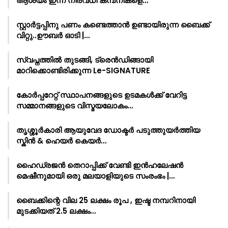
ആശയം ഇന്ന് നിരവധി കമ്പനികളെ…
സ്റ്റാർട്ടപ്പിനു പണം കണ്ടെത്താൻ ഉണ്ടായിരുന്ന ബൈക്ക്
വിറ്റു..ഊബർ ഓടി |…
സ്വപ്നത്തിൽ തുടങ്ങി, ട്രെൻഡിങ്ങായി
മാറിക്കൊണ്ടിരിക്കുന്ന Le-SIGNATURE
കോർപ്പറേറ്റ് സ്ഥാപനങ്ങളുടെ ഉടമകൾക്ക് വേറിട്ട
സമ്മാനങ്ങളുടെ വിസ്മയലോകം…
തൃശ്ശൂർകാരി ആയുവേദ ഡോക്ടർ പടുത്തുയർത്തിയ
സ്കിൻ & ഹെയർ കെയർ…
ഹൈഡ്രജൻ തെറാപ്പിക്ക് വേണ്ടി ഇൻഹലേഷൻ
മെഷീനുമായി ഒരു മലയാളിയുടെ സംരംഭം |…
ബൈക്കിന്റെ വില 25 ലക്ഷം രൂപ , ഇഷ്ട നമ്പറിനായി
മുടക്കിയത് 2.5 ലക്ഷം…