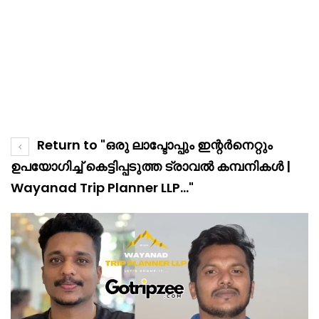
Return to "ഒരു ലാപ്ടോപ്പും ഇന്റർനെറ്റും
ഉപയോഗിച്ച് കെട്ടിപ്പടുത്ത ട്രാവൽ കമ്പനികൾ |
Wayanad Trip Planner LLP…"