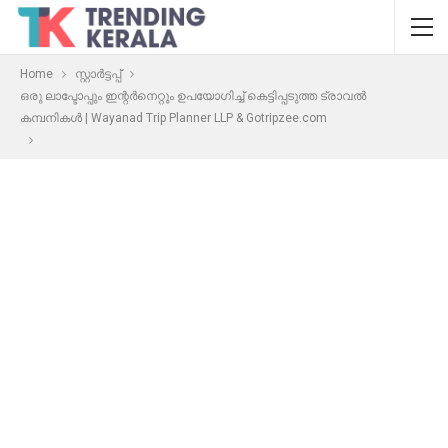
Home
സ്റ്റാർട്ടപ്പ്
ഒരു ലാപ്ടോപ്പും ഇന്റർനെറ്റും ഉപയോഗിച്ച് കെട്ടിപ്പടുത്ത ട്രാവൽ
കമ്പനികൾ | Wayanad Trip Planner LLP & Gotripzee.com