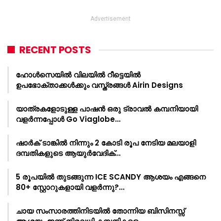
Advertisement
RECENT POSTS
ഹോൾസെയിൽ വിലയിൽ റീട്ടെയിൽ
ഉപഭോക്താക്കൾക്കും വസ്ത്രങ്ങൾ Airin Designs
യാത്രകളോടുള്ള പാഷൻ ഒരു ട്രാവൽ കമ്പനിയായി
വളർന്നപ്പോൾ Go Viaglobe…
ഷാർക്‌ ടാങ്കിൽ നിന്നും 2 കോടി രൂപ നേടിയ മലയാളി
ദമ്പതികളുടെ ആയുർവേദിക്…
5 രൂപയിൽ തുടങ്ങുന്ന ICE SCANDY ആശയം എങ്ങനെ
80+ സ്റ്റോറുകളായി വളർന്നു?…
ചായ സംസാരത്തിനിടയിൽ തോന്നിയ ബിസിനസ്സ്