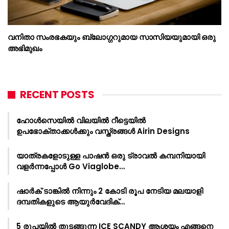
വനിതാ സംരഭകയും ബ്ലോഗ്ഗറുമായ സാസിയയുമായി ഒരു
അഭിമുഖം
RECENT POSTS
ഹോൾസെയിൽ വിലയിൽ റീട്ടെയിൽ
ഉപഭോക്താക്കൾക്കും വസ്ത്രങ്ങൾ Airin Designs
യാത്രകളോടുള്ള പാഷൻ ഒരു ട്രാവൽ കമ്പനിയായി
വളർന്നപ്പോൾ Go Viaglobe…
ഷാർക്‌ ടാങ്കിൽ നിന്നും 2 കോടി രൂപ നേടിയ മലയാളി
ദമ്പതികളുടെ ആയുർവേദിക്…
5 രൂപയിൽ തുടങ്ങുന്ന ICE SCANDY ആശയം എങ്ങനെ