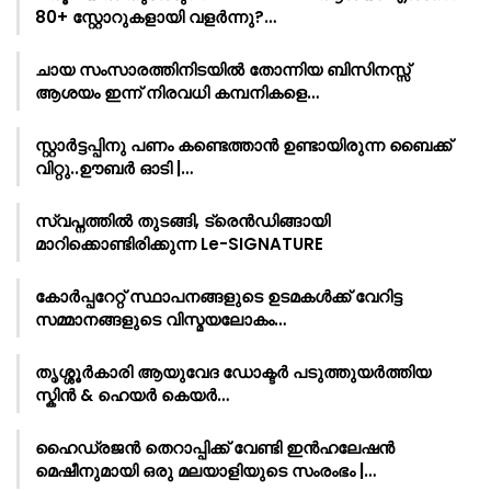
80+ സ്റ്റോറുകളായി വളർന്നു?…
ചായ സംസാരത്തിനിടയിൽ തോന്നിയ ബിസിനസ്സ്
ആശയം ഇന്ന് നിരവധി കമ്പനികളെ…
സ്റ്റാർട്ടപ്പിനു പണം കണ്ടെത്താൻ ഉണ്ടായിരുന്ന ബൈക്ക്
വിറ്റു..ഊബർ ഓടി |…
സ്വപ്നത്തിൽ തുടങ്ങി, ട്രെൻഡിങ്ങായി
മാറിക്കൊണ്ടിരിക്കുന്ന Le-SIGNATURE
കോർപ്പറേറ്റ് സ്ഥാപനങ്ങളുടെ ഉടമകൾക്ക് വേറിട്ട
സമ്മാനങ്ങളുടെ വിസ്മയലോകം…
തൃശ്ശൂർകാരി ആയുവേദ ഡോക്ടർ പടുത്തുയർത്തിയ
സ്കിൻ & ഹെയർ കെയർ…
ഹൈഡ്രജൻ തെറാപ്പിക്ക് വേണ്ടി ഇൻഹലേഷൻ
മെഷീനുമായി ഒരു മലയാളിയുടെ സംരംഭം |…