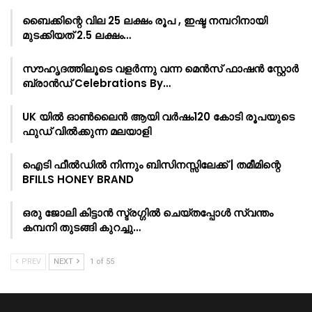
ബൈക്കിന്റെ വില 25 ലക്ഷം രൂപ , ഇഷ്ട നമ്പറിനായി
മുടക്കിയത് 2.5 ലക്ഷം…
സൗഹൃദത്തിലൂടെ വളർന്നു വന്ന മെൻസ് ഫാഷൻ സ്റ്റോർ
ബ്രാൻഡ് Celebrations By…
UK യിൽ ഓൺലൈൻ ആയി വർഷം120 കോടി രൂപയുടെ
ഫുഡ് വിൽക്കുന്ന മലയാളി
ഐടി ഫീൽഡിൽ നിന്നും ബിസിനസ്സിലേക്ക് | തമീമിന്റെ
BFILLS HONEY BRAND
ഒരു ജോലി കിട്ടാൻ സ്ട്രഗ്ഗിൽ ചെയ്തപ്പോൾ സ്വന്തം
കമ്പനി തുടങ്ങി കുറച്ചു…
PREV
NEXT
1 of 55