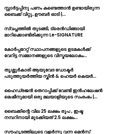
സ്റ്റാർട്ടപ്പിനു പണം കണ്ടെത്താൻ ഉണ്ടായിരുന്ന
ബൈക്ക് വിറ്റു..ഊബർ ഓടി |…
സ്വപ്നത്തിൽ തുടങ്ങി, ട്രെൻഡിങ്ങായി
മാറിക്കൊണ്ടിരിക്കുന്ന Le-SIGNATURE
കോർപ്പറേറ്റ് സ്ഥാപനങ്ങളുടെ ഉടമകൾക്ക്
വേറിട്ട സമ്മാനങ്ങളുടെ വിസ്മയലോകം…
തൃശ്ശൂർകാരി ആയുവേദ ഡോക്ടർ
പടുത്തുയർത്തിയ സ്കിൻ & ഹെയർ കെയർ…
ഹൈഡ്രജൻ തെറാപ്പിക്ക് വേണ്ടി ഇൻഹലേഷൻ
മെഷീനുമായി ഒരു മലയാളിയുടെ സംരംഭം |…
ബൈക്കിന്റെ വില 25 ലക്ഷം രൂപ , ഇഷ്ട
നമ്പറിനായി മുടക്കിയത് 2.5 ലക്ഷം…
സൗഹൃദത്തിലൂടെ വളർന്നു വന്ന മെൻസ്