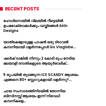
RECENT POSTS
ഹോൾസെയിൽ വിലയിൽ റീട്ടെയിൽ
ഉപഭോക്താക്കൾക്കും വസ്ത്രങ്ങൾ Airin
Designs
യാത്രകളോടുള്ള പാഷൻ ഒരു ട്രാവൽ
കമ്പനിയായി വളർന്നപ്പോൾ Go Viaglobe…
ഷാർക്‌ ടാങ്കിൽ നിന്നും 2 കോടി രൂപ നേടിയ
മലയാളി ദമ്പതികളുടെ ആയുർവേദിക്…
5 രൂപയിൽ തുടങ്ങുന്ന ICE SCANDY ആശയം
എങ്ങനെ 80+ സ്റ്റോറുകളായി വളർന്നു?…
ചായ സംസാരത്തിനിടയിൽ തോന്നിയ
ബിസിനസ്സ് ആശയം ഇന്ന് നിരവധി
കമ്പനികളെ…