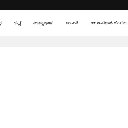
്
ടിപ്സ്
ടെക്നോളജി
ഓഫര്‍
സോഷ്യൽ മീഡിയ