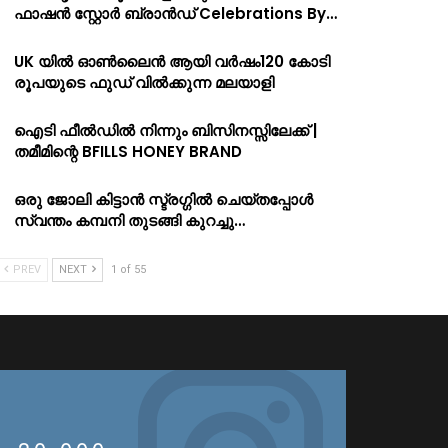
ഫാഷൻ സ്റ്റോർ ബ്രാൻഡ് Celebrations By…
UK യിൽ ഓൺലൈൻ ആയി വർഷം120 കോടി
രൂപയുടെ ഫുഡ് വിൽക്കുന്ന മലയാളി
ഐടി ഫീൽഡിൽ നിന്നും ബിസിനസ്സിലേക്ക് |
തമീമിന്റെ BFILLS HONEY BRAND
ഒരു ജോലി കിട്ടാൻ സ്ട്രഗ്ഗിൽ ചെയ്തപ്പോൾ
സ്വന്തം കമ്പനി തുടങ്ങി കുറച്ചു…
PREV
NEXT
1 of 55