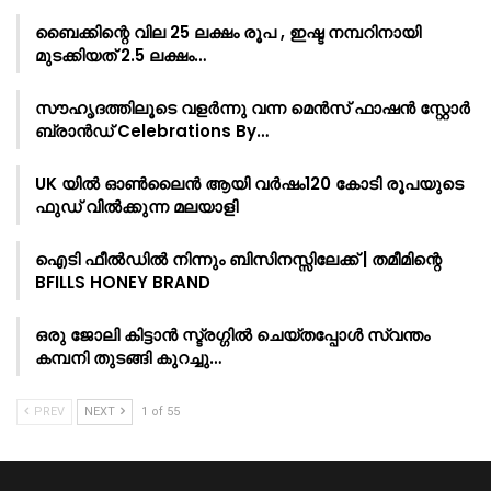
ബൈക്കിന്റെ വില 25 ലക്ഷം രൂപ , ഇഷ്ട നമ്പറിനായി
മുടക്കിയത് 2.5 ലക്ഷം…
സൗഹൃദത്തിലൂടെ വളർന്നു വന്ന മെൻസ് ഫാഷൻ സ്റ്റോർ
ബ്രാൻഡ് Celebrations By…
UK യിൽ ഓൺലൈൻ ആയി വർഷം120 കോടി രൂപയുടെ
ഫുഡ് വിൽക്കുന്ന മലയാളി
ഐടി ഫീൽഡിൽ നിന്നും ബിസിനസ്സിലേക്ക് | തമീമിന്റെ
BFILLS HONEY BRAND
ഒരു ജോലി കിട്ടാൻ സ്ട്രഗ്ഗിൽ ചെയ്തപ്പോൾ സ്വന്തം
കമ്പനി തുടങ്ങി കുറച്ചു…
PREV
NEXT
1 of 55