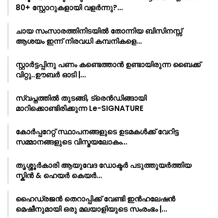
80+ സ്റ്റോറുകളായി വളർന്നു?…
ചായ സംസാരത്തിനിടയിൽ തോന്നിയ ബിസിനസ്സ്
ആശയം ഇന്ന് നിരവധി കമ്പനികളെ…
സ്റ്റാർട്ടപ്പിനു പണം കണ്ടെത്താൻ ഉണ്ടായിരുന്ന ബൈക്ക്
വിറ്റു..ഊബർ ഓടി |…
സ്വപ്നത്തിൽ തുടങ്ങി, ട്രെൻഡിങ്ങായി
മാറിക്കൊണ്ടിരിക്കുന്ന Le-SIGNATURE
കോർപ്പറേറ്റ് സ്ഥാപനങ്ങളുടെ ഉടമകൾക്ക് വേറിട്ട
സമ്മാനങ്ങളുടെ വിസ്മയലോകം…
തൃശ്ശൂർകാരി ആയുവേദ ഡോക്ടർ പടുത്തുയർത്തിയ
സ്കിൻ & ഹെയർ കെയർ…
ഹൈഡ്രജൻ തെറാപ്പിക്ക് വേണ്ടി ഇൻഹലേഷൻ
മെഷീനുമായി ഒരു മലയാളിയുടെ സംരംഭം |…