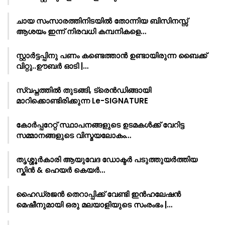
ചായ സംസാരത്തിനിടയിൽ തോന്നിയ ബിസിനസ്സ്
ആശയം ഇന്ന് നിരവധി കമ്പനികളെ…
സ്റ്റാർട്ടപ്പിനു പണം കണ്ടെത്താൻ ഉണ്ടായിരുന്ന ബൈക്ക്
വിറ്റു..ഊബർ ഓടി |…
സ്വപ്നത്തിൽ തുടങ്ങി, ട്രെൻഡിങ്ങായി
മാറിക്കൊണ്ടിരിക്കുന്ന Le-SIGNATURE
കോർപ്പറേറ്റ് സ്ഥാപനങ്ങളുടെ ഉടമകൾക്ക് വേറിട്ട
സമ്മാനങ്ങളുടെ വിസ്മയലോകം…
തൃശ്ശൂർകാരി ആയുവേദ ഡോക്ടർ പടുത്തുയർത്തിയ
സ്കിൻ & ഹെയർ കെയർ…
ഹൈഡ്രജൻ തെറാപ്പിക്ക് വേണ്ടി ഇൻഹലേഷൻ
മെഷീനുമായി ഒരു മലയാളിയുടെ സംരംഭം |…