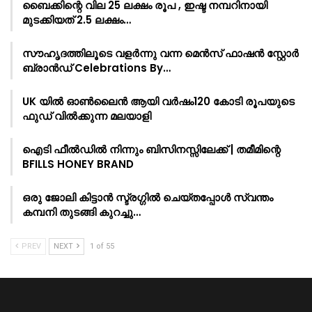
ബൈക്കിന്റെ വില 25 ലക്ഷം രൂപ , ഇഷ്ട നമ്പറിനായി
മുടക്കിയത് 2.5 ലക്ഷം…
സൗഹൃദത്തിലൂടെ വളർന്നു വന്ന മെൻസ് ഫാഷൻ സ്റ്റോർ
ബ്രാൻഡ് Celebrations By…
UK യിൽ ഓൺലൈൻ ആയി വർഷം120 കോടി രൂപയുടെ
ഫുഡ് വിൽക്കുന്ന മലയാളി
ഐടി ഫീൽഡിൽ നിന്നും ബിസിനസ്സിലേക്ക് | തമീമിന്റെ
BFILLS HONEY BRAND
ഒരു ജോലി കിട്ടാൻ സ്ട്രഗ്ഗിൽ ചെയ്തപ്പോൾ സ്വന്തം
കമ്പനി തുടങ്ങി കുറച്ചു…
PREV
NEXT
1 of 55