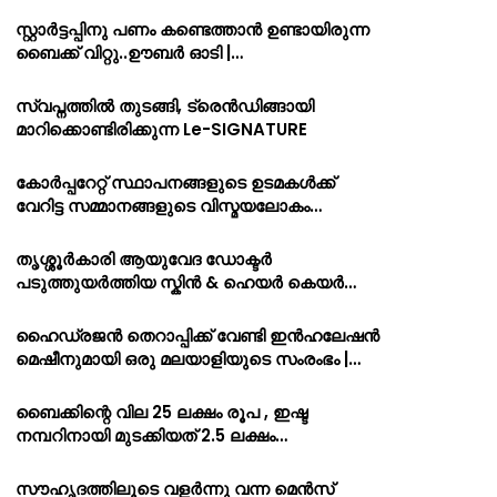
സ്റ്റാർട്ടപ്പിനു പണം കണ്ടെത്താൻ ഉണ്ടായിരുന്ന
ബൈക്ക് വിറ്റു..ഊബർ ഓടി |…
സ്വപ്നത്തിൽ തുടങ്ങി, ട്രെൻഡിങ്ങായി
മാറിക്കൊണ്ടിരിക്കുന്ന Le-SIGNATURE
കോർപ്പറേറ്റ് സ്ഥാപനങ്ങളുടെ ഉടമകൾക്ക്
വേറിട്ട സമ്മാനങ്ങളുടെ വിസ്മയലോകം…
തൃശ്ശൂർകാരി ആയുവേദ ഡോക്ടർ
പടുത്തുയർത്തിയ സ്കിൻ & ഹെയർ കെയർ…
ഹൈഡ്രജൻ തെറാപ്പിക്ക് വേണ്ടി ഇൻഹലേഷൻ
മെഷീനുമായി ഒരു മലയാളിയുടെ സംരംഭം |…
ബൈക്കിന്റെ വില 25 ലക്ഷം രൂപ , ഇഷ്ട
നമ്പറിനായി മുടക്കിയത് 2.5 ലക്ഷം…
സൗഹൃദത്തിലൂടെ വളർന്നു വന്ന മെൻസ്