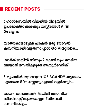
RECENT POSTS
ഹോൾസെയിൽ വിലയിൽ റീട്ടെയിൽ
ഉപഭോക്താക്കൾക്കും വസ്ത്രങ്ങൾ Airin
Designs
യാത്രകളോടുള്ള പാഷൻ ഒരു ട്രാവൽ
കമ്പനിയായി വളർന്നപ്പോൾ Go Viaglobe…
ഷാർക്‌ ടാങ്കിൽ നിന്നും 2 കോടി രൂപ നേടിയ
മലയാളി ദമ്പതികളുടെ ആയുർവേദിക്…
5 രൂപയിൽ തുടങ്ങുന്ന ICE SCANDY ആശയം
എങ്ങനെ 80+ സ്റ്റോറുകളായി വളർന്നു?…
ചായ സംസാരത്തിനിടയിൽ തോന്നിയ
ബിസിനസ്സ് ആശയം ഇന്ന് നിരവധി
കമ്പനികളെ…