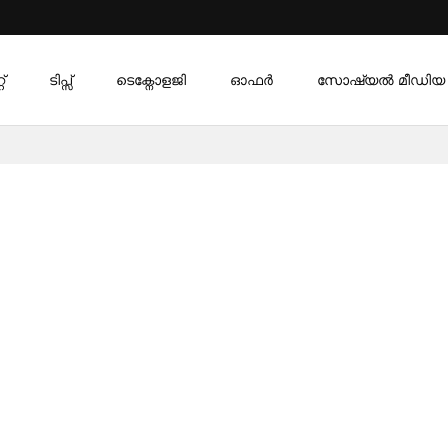
്
ടിപ്സ്
ടെക്നോളജി
ഓഫര്‍
സോഷ്യൽ മീഡിയ