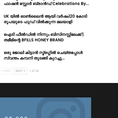
ഫാഷൻ സ്റ്റോർ ബ്രാൻഡ് Celebrations By…
UK യിൽ ഓൺലൈൻ ആയി വർഷം120 കോടി
രൂപയുടെ ഫുഡ് വിൽക്കുന്ന മലയാളി
ഐടി ഫീൽഡിൽ നിന്നും ബിസിനസ്സിലേക്ക് |
തമീമിന്റെ BFILLS HONEY BRAND
ഒരു ജോലി കിട്ടാൻ സ്ട്രഗ്ഗിൽ ചെയ്തപ്പോൾ
സ്വന്തം കമ്പനി തുടങ്ങി കുറച്ചു…
PREV
NEXT
1 of 55