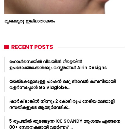
മുഖക്കുരു ഇല്ലാതാക്കാം
RECENT POSTS
ഹോൾസെയിൽ വിലയിൽ റീട്ടെയിൽ
ഉപഭോക്താക്കൾക്കും വസ്ത്രങ്ങൾ Airin Designs
യാത്രകളോടുള്ള പാഷൻ ഒരു ട്രാവൽ കമ്പനിയായി
വളർന്നപ്പോൾ Go Viaglobe…
ഷാർക്‌ ടാങ്കിൽ നിന്നും 2 കോടി രൂപ നേടിയ മലയാളി
ദമ്പതികളുടെ ആയുർവേദിക്…
5 രൂപയിൽ തുടങ്ങുന്ന ICE SCANDY ആശയം എങ്ങനെ
80+ സ്റ്റോറുകളായി വളർന്നു?…