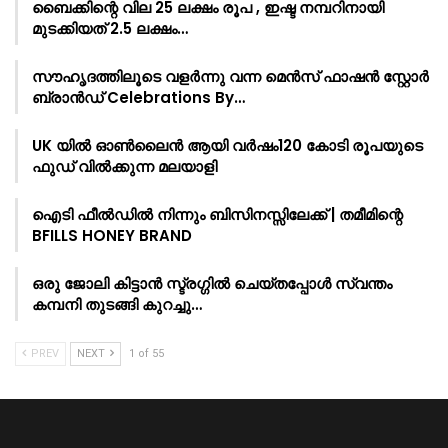
ബൈക്കിന്റെ വില 25 ലക്ഷം രൂപ , ഇഷ്ട നമ്പറിനായി
മുടക്കിയത് 2.5 ലക്ഷം…
സൗഹൃദത്തിലൂടെ വളർന്നു വന്ന മെൻസ് ഫാഷൻ സ്റ്റോർ
ബ്രാൻഡ് Celebrations By…
UK യിൽ ഓൺലൈൻ ആയി വർഷം120 കോടി രൂപയുടെ
ഫുഡ് വിൽക്കുന്ന മലയാളി
ഐടി ഫീൽഡിൽ നിന്നും ബിസിനസ്സിലേക്ക് | തമീമിന്റെ
BFILLS HONEY BRAND
ഒരു ജോലി കിട്ടാൻ സ്ട്രഗ്ഗിൽ ചെയ്തപ്പോൾ സ്വന്തം
കമ്പനി തുടങ്ങി കുറച്ചു…
PREV
NEXT
1 of 55