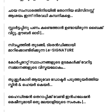
ചായ സംസാരത്തിനിടയിൽ തോന്നിയ ബിസിനസ്സ്
ആശയം ഇന്ന് നിരവധി കമ്പനികളെ…
സ്റ്റാർട്ടപ്പിനു പണം കണ്ടെത്താൻ ഉണ്ടായിരുന്ന ബൈക്ക്
വിറ്റു..ഊബർ ഓടി |…
സ്വപ്നത്തിൽ തുടങ്ങി, ട്രെൻഡിങ്ങായി
മാറിക്കൊണ്ടിരിക്കുന്ന Le-SIGNATURE
കോർപ്പറേറ്റ് സ്ഥാപനങ്ങളുടെ ഉടമകൾക്ക് വേറിട്ട
സമ്മാനങ്ങളുടെ വിസ്മയലോകം…
തൃശ്ശൂർകാരി ആയുവേദ ഡോക്ടർ പടുത്തുയർത്തിയ
സ്കിൻ & ഹെയർ കെയർ…
ഹൈഡ്രജൻ തെറാപ്പിക്ക് വേണ്ടി ഇൻഹലേഷൻ
മെഷീനുമായി ഒരു മലയാളിയുടെ സംരംഭം |…