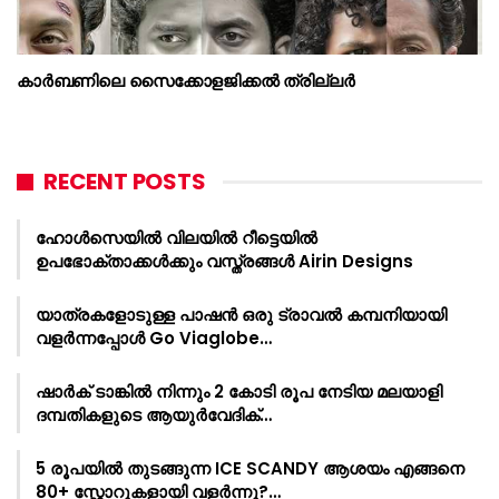
കാർബണിലെ സൈക്കോളജിക്കൽ ത്രില്ലർ
RECENT POSTS
ഹോൾസെയിൽ വിലയിൽ റീട്ടെയിൽ
ഉപഭോക്താക്കൾക്കും വസ്ത്രങ്ങൾ Airin Designs
യാത്രകളോടുള്ള പാഷൻ ഒരു ട്രാവൽ കമ്പനിയായി
വളർന്നപ്പോൾ Go Viaglobe…
ഷാർക്‌ ടാങ്കിൽ നിന്നും 2 കോടി രൂപ നേടിയ മലയാളി
ദമ്പതികളുടെ ആയുർവേദിക്…
5 രൂപയിൽ തുടങ്ങുന്ന ICE SCANDY ആശയം എങ്ങനെ
80+ സ്റ്റോറുകളായി വളർന്നു?…