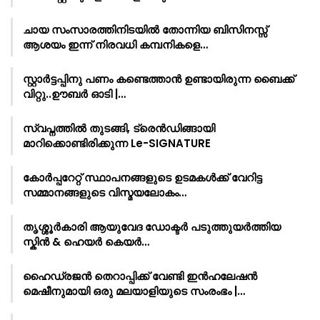
ചായ സംസാരത്തിനിടയിൽ തോന്നിയ ബിസിനസ്സ്
ആശയം ഇന്ന് നിരവധി കമ്പനികളെ…
സ്റ്റാർട്ടപ്പിനു പണം കണ്ടെത്താൻ ഉണ്ടായിരുന്ന ബൈക്ക്
വിറ്റു..ഊബർ ഓടി |…
സ്വപ്നത്തിൽ തുടങ്ങി, ട്രെൻഡിങ്ങായി
മാറിക്കൊണ്ടിരിക്കുന്ന Le-SIGNATURE
കോർപ്പറേറ്റ് സ്ഥാപനങ്ങളുടെ ഉടമകൾക്ക് വേറിട്ട
സമ്മാനങ്ങളുടെ വിസ്മയലോകം…
തൃശ്ശൂർകാരി ആയുവേദ ഡോക്ടർ പടുത്തുയർത്തിയ
സ്കിൻ & ഹെയർ കെയർ…
ഹൈഡ്രജൻ തെറാപ്പിക്ക് വേണ്ടി ഇൻഹലേഷൻ
മെഷീനുമായി ഒരു മലയാളിയുടെ സംരംഭം |…