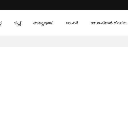
്
ടിപ്സ്
ടെക്നോളജി
ഓഫര്‍
സോഷ്യൽ മീഡിയ