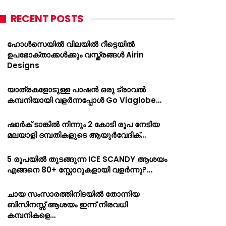
RECENT POSTS
ഹോൾസെയിൽ വിലയിൽ റീട്ടെയിൽ
ഉപഭോക്താക്കൾക്കും വസ്ത്രങ്ങൾ Airin
Designs
യാത്രകളോടുള്ള പാഷൻ ഒരു ട്രാവൽ
കമ്പനിയായി വളർന്നപ്പോൾ Go Viaglobe…
ഷാർക്‌ ടാങ്കിൽ നിന്നും 2 കോടി രൂപ നേടിയ
മലയാളി ദമ്പതികളുടെ ആയുർവേദിക്…
5 രൂപയിൽ തുടങ്ങുന്ന ICE SCANDY ആശയം
എങ്ങനെ 80+ സ്റ്റോറുകളായി വളർന്നു?…
ചായ സംസാരത്തിനിടയിൽ തോന്നിയ
ബിസിനസ്സ് ആശയം ഇന്ന് നിരവധി
കമ്പനികളെ…