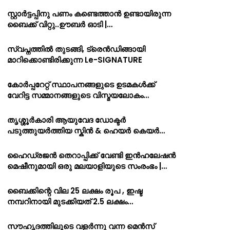
സ്റ്റാർട്ടപ്പിനു പണം കണ്ടെത്താൻ ഉണ്ടായിരുന്ന
ബൈക്ക് വിറ്റു..ഊബർ ഓടി |…
സ്വപ്നത്തിൽ തുടങ്ങി, ട്രെൻഡിങ്ങായി
മാറിക്കൊണ്ടിരിക്കുന്ന Le-SIGNATURE
കോർപ്പറേറ്റ് സ്ഥാപനങ്ങളുടെ ഉടമകൾക്ക്
വേറിട്ട സമ്മാനങ്ങളുടെ വിസ്മയലോകം…
തൃശ്ശൂർകാരി ആയുവേദ ഡോക്ടർ
പടുത്തുയർത്തിയ സ്കിൻ & ഹെയർ കെയർ…
ഹൈഡ്രജൻ തെറാപ്പിക്ക് വേണ്ടി ഇൻഹലേഷൻ
മെഷീനുമായി ഒരു മലയാളിയുടെ സംരംഭം |…
ബൈക്കിന്റെ വില 25 ലക്ഷം രൂപ , ഇഷ്ട
നമ്പറിനായി മുടക്കിയത് 2.5 ലക്ഷം…
സൗഹൃദത്തിലൂടെ വളർന്നു വന്ന മെൻസ്