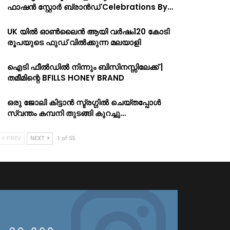
ഫാഷൻ സ്റ്റോർ ബ്രാൻഡ് Celebrations By…
UK യിൽ ഓൺലൈൻ ആയി വർഷം120 കോടി
രൂപയുടെ ഫുഡ് വിൽക്കുന്ന മലയാളി
ഐടി ഫീൽഡിൽ നിന്നും ബിസിനസ്സിലേക്ക് |
തമീമിന്റെ BFILLS HONEY BRAND
ഒരു ജോലി കിട്ടാൻ സ്ട്രഗ്ഗിൽ ചെയ്തപ്പോൾ
സ്വന്തം കമ്പനി തുടങ്ങി കുറച്ചു…
PREV
NEXT
1 of 55