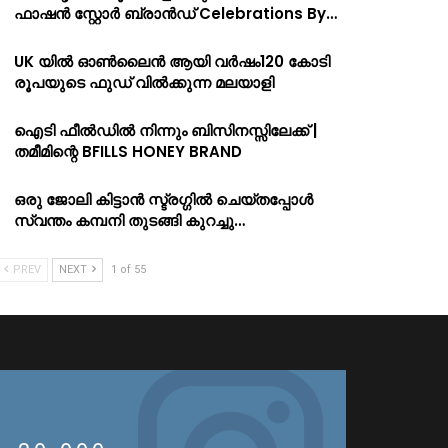
ഫാഷൻ സ്റ്റോർ ബ്രാൻഡ് Celebrations By…
UK യിൽ ഓൺലൈൻ ആയി വർഷം120 കോടി
രൂപയുടെ ഫുഡ് വിൽക്കുന്ന മലയാളി
ഐടി ഫീൽഡിൽ നിന്നും ബിസിനസ്സിലേക്ക് |
തമീമിന്റെ BFILLS HONEY BRAND
ഒരു ജോലി കിട്ടാൻ സ്ട്രഗ്ഗിൽ ചെയ്തപ്പോൾ
സ്വന്തം കമ്പനി തുടങ്ങി കുറച്ചു…
PREV
NEXT
1 of 55