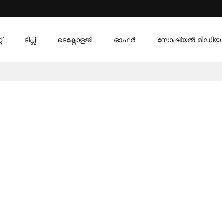
്
ടിപ്സ്
ടെക്നോളജി
ഓഫര്‍
സോഷ്യൽ മീഡിയ