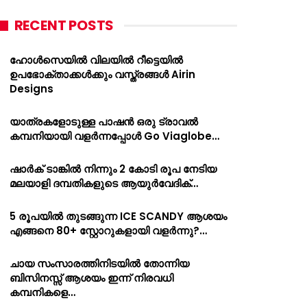
RECENT POSTS
ഹോൾസെയിൽ വിലയിൽ റീട്ടെയിൽ
ഉപഭോക്താക്കൾക്കും വസ്ത്രങ്ങൾ Airin
Designs
യാത്രകളോടുള്ള പാഷൻ ഒരു ട്രാവൽ
കമ്പനിയായി വളർന്നപ്പോൾ Go Viaglobe…
ഷാർക്‌ ടാങ്കിൽ നിന്നും 2 കോടി രൂപ നേടിയ
മലയാളി ദമ്പതികളുടെ ആയുർവേദിക്…
5 രൂപയിൽ തുടങ്ങുന്ന ICE SCANDY ആശയം
എങ്ങനെ 80+ സ്റ്റോറുകളായി വളർന്നു?…
ചായ സംസാരത്തിനിടയിൽ തോന്നിയ
ബിസിനസ്സ് ആശയം ഇന്ന് നിരവധി
കമ്പനികളെ…