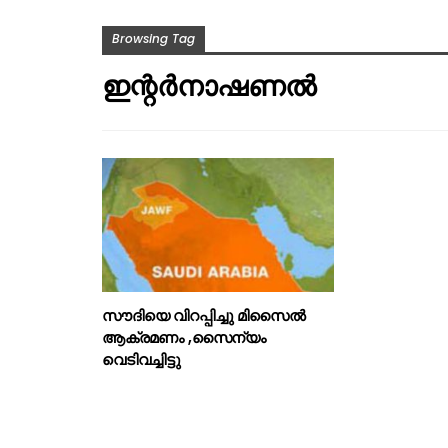
Browsing Tag
ഇന്റർനാഷണൽ
സൗദിയെ വിറപ്പിച്ചു മിസൈൽ
ആക്രമണം ,സൈന്യം
വെടിവച്ചിട്ടു