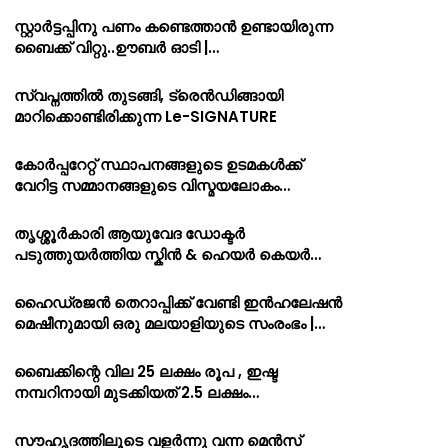
സ്റ്റാർട്ടപ്പിനു പണം കണ്ടെത്താൻ ഉണ്ടായിരുന്ന
ബൈക്ക് വിറ്റു..ഊബർ ഓടി |…
സ്വപ്നത്തിൽ തുടങ്ങി, ട്രെൻഡിങ്ങായി
മാറിക്കൊണ്ടിരിക്കുന്ന Le-SIGNATURE
കോർപ്പറേറ്റ് സ്ഥാപനങ്ങളുടെ ഉടമകൾക്ക്
വേറിട്ട സമ്മാനങ്ങളുടെ വിസ്മയലോകം…
തൃശ്ശൂർകാരി ആയുവേദ ഡോക്ടർ
പടുത്തുയർത്തിയ സ്കിൻ & ഹെയർ കെയർ…
ഹൈഡ്രജൻ തെറാപ്പിക്ക് വേണ്ടി ഇൻഹലേഷൻ
മെഷീനുമായി ഒരു മലയാളിയുടെ സംരംഭം |…
ബൈക്കിന്റെ വില 25 ലക്ഷം രൂപ , ഇഷ്ട
നമ്പറിനായി മുടക്കിയത് 2.5 ലക്ഷം…
സൗഹൃദത്തിലൂടെ വളർന്നു വന്ന മെൻസ്