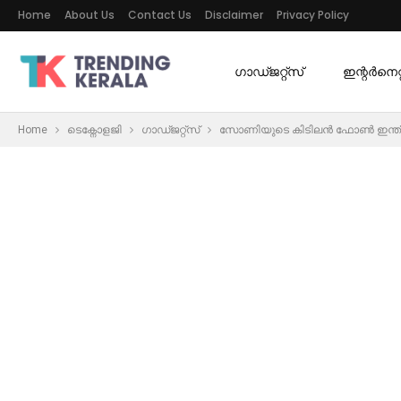
Home
About Us
Contact Us
Disclaimer
Privacy Policy
ഗാഡ്ജറ്റ്സ്
ഇന്റര്‍നെറ്റ
Home
ടെക്നോളജി
ഗാഡ്ജറ്റ്സ്
സോണിയുടെ കിടിലന്‍ ഫോണ്‍ ഇന്ത്