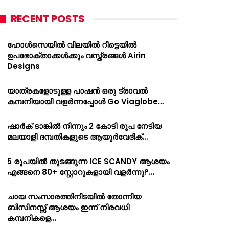
RECENT POSTS
ഹോൾസെയിൽ വിലയിൽ റീട്ടെയിൽ
ഉപഭോക്താക്കൾക്കും വസ്ത്രങ്ങൾ Airin
Designs
യാത്രകളോടുള്ള പാഷൻ ഒരു ട്രാവൽ
കമ്പനിയായി വളർന്നപ്പോൾ Go Viaglobe…
ഷാർക്‌ ടാങ്കിൽ നിന്നും 2 കോടി രൂപ നേടിയ
മലയാളി ദമ്പതികളുടെ ആയുർവേദിക്…
5 രൂപയിൽ തുടങ്ങുന്ന ICE SCANDY ആശയം
എങ്ങനെ 80+ സ്റ്റോറുകളായി വളർന്നു?…
ചായ സംസാരത്തിനിടയിൽ തോന്നിയ
ബിസിനസ്സ് ആശയം ഇന്ന് നിരവധി
കമ്പനികളെ…