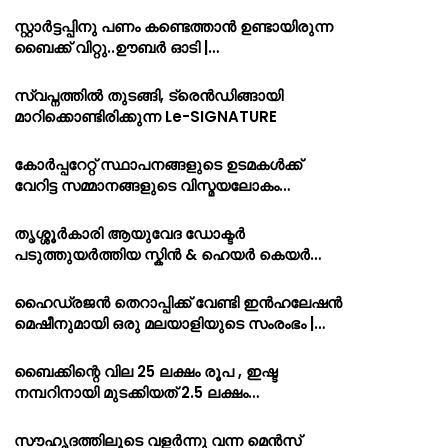
സ്റ്റാർട്ടപ്പിനു പണം കണ്ടെത്താൻ ഉണ്ടായിരുന്ന
ബൈക്ക് വിറ്റു..ഊബർ ഓടി |…
സ്വപ്നത്തിൽ തുടങ്ങി, ട്രെൻഡിങ്ങായി
മാറിക്കൊണ്ടിരിക്കുന്ന Le-SIGNATURE
കോർപ്പറേറ്റ് സ്ഥാപനങ്ങളുടെ ഉടമകൾക്ക്
വേറിട്ട സമ്മാനങ്ങളുടെ വിസ്മയലോകം…
തൃശ്ശൂർകാരി ആയുവേദ ഡോക്ടർ
പടുത്തുയർത്തിയ സ്കിൻ & ഹെയർ കെയർ…
ഹൈഡ്രജൻ തെറാപ്പിക്ക് വേണ്ടി ഇൻഹലേഷൻ
മെഷീനുമായി ഒരു മലയാളിയുടെ സംരംഭം |…
ബൈക്കിന്റെ വില 25 ലക്ഷം രൂപ , ഇഷ്ട
നമ്പറിനായി മുടക്കിയത് 2.5 ലക്ഷം…
സൗഹൃദത്തിലൂടെ വളർന്നു വന്ന മെൻസ്