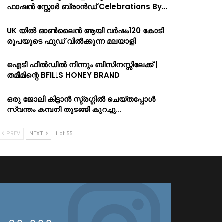
ഫാഷൻ സ്റ്റോർ ബ്രാൻഡ് Celebrations By…
UK യിൽ ഓൺലൈൻ ആയി വർഷം120 കോടി
രൂപയുടെ ഫുഡ് വിൽക്കുന്ന മലയാളി
ഐടി ഫീൽഡിൽ നിന്നും ബിസിനസ്സിലേക്ക് |
തമീമിന്റെ BFILLS HONEY BRAND
ഒരു ജോലി കിട്ടാൻ സ്ട്രഗ്ഗിൽ ചെയ്തപ്പോൾ
സ്വന്തം കമ്പനി തുടങ്ങി കുറച്ചു…
PREV
NEXT
1 of 55