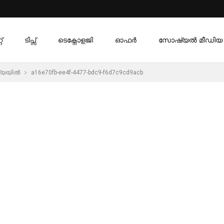
്
ടിപ്സ്
ടെക്നോളജി
ഓഫര്‍
സോഷ്യൽ മീഡിയ
യയില്‍
a16e70fb-ee4f-4477-bdc9-f6d7c9cd9acb