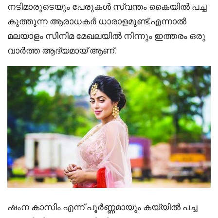
നടിമാരുടെയും പേരുകൾ സ്വന്തം കൈയിൽ പച്ച
കുത്തുന്ന ആരാധകർ ധാരാളമുണ്ട്.എന്നാൽ
മലയാളം സിനിമ മേഖലയിൽ നിന്നും ഇത്തരം ഒരു
വാർത്ത ആദ്യമായ് ആണ്.
ഷംന കാസിം എന്ന് പൂർണ്ണമായും കയ്യിൽ പച്ച