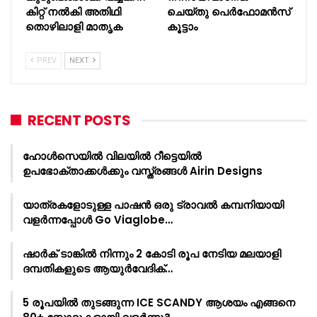
കിറ്റ് നൽകി അതിഥി
ചെയ്തു പെർഫോമൻസ്
തൊഴിലാളി മാതൃക
കൂട്ടാം
PREV
NEXT
RECENT POSTS
ഹോൾസെയിൽ വിലയിൽ റീട്ടെയിൽ
ഉപഭോക്താക്കൾക്കും വസ്ത്രങ്ങൾ Airin Designs
യാത്രകളോടുള്ള പാഷൻ ഒരു ട്രാവൽ കമ്പനിയായി
വളർന്നപ്പോൾ Go Viaglobe…
ഷാർക്‌ ടാങ്കിൽ നിന്നും 2 കോടി രൂപ നേടിയ മലയാളി
ദമ്പതികളുടെ ആയുർവേദിക്…
5 രൂപയിൽ തുടങ്ങുന്ന ICE SCANDY ആശയം എങ്ങനെ