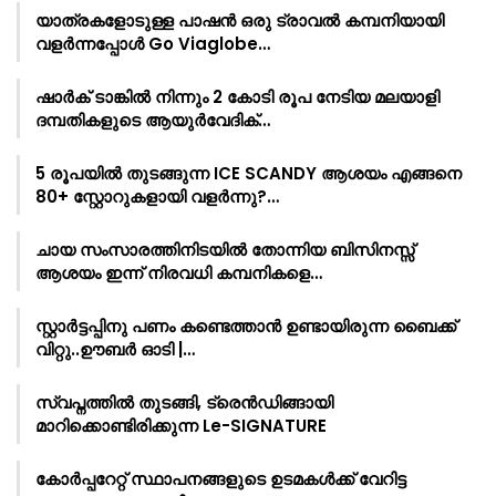
യാത്രകളോടുള്ള പാഷൻ ഒരു ട്രാവൽ കമ്പനിയായി
വളർന്നപ്പോൾ Go Viaglobe…
ഷാർക്‌ ടാങ്കിൽ നിന്നും 2 കോടി രൂപ നേടിയ മലയാളി
ദമ്പതികളുടെ ആയുർവേദിക്…
5 രൂപയിൽ തുടങ്ങുന്ന ICE SCANDY ആശയം എങ്ങനെ
80+ സ്റ്റോറുകളായി വളർന്നു?…
ചായ സംസാരത്തിനിടയിൽ തോന്നിയ ബിസിനസ്സ്
ആശയം ഇന്ന് നിരവധി കമ്പനികളെ…
സ്റ്റാർട്ടപ്പിനു പണം കണ്ടെത്താൻ ഉണ്ടായിരുന്ന ബൈക്ക്
വിറ്റു..ഊബർ ഓടി |…
സ്വപ്നത്തിൽ തുടങ്ങി, ട്രെൻഡിങ്ങായി
മാറിക്കൊണ്ടിരിക്കുന്ന Le-SIGNATURE
കോർപ്പറേറ്റ് സ്ഥാപനങ്ങളുടെ ഉടമകൾക്ക് വേറിട്ട