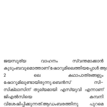
ജയസൂര്യ വാഹനം സ്വന്തമാക്കാന്‍
കുടുംബവുമൊത്താണ് ഷോറൂമിലെത്തിയപ്പോള്‍ ആട
2 ലെ കഥാപാത്രങ്ങളും
ഷോറൂമിലുണ്ടായിരുന്നു.ബെൻസ് സി–
സിക്ലാസിന് തുല്യമായി എസ്‌യുവി എന്നാണ്
ജിഎൽസിയെ കമ്പനി
വിശേഷിപ്പിക്കുന്നത്.ആഡംബരത്തിനു പുറമെ