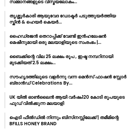
സമ്മാനങ്ങളുടെ വിസ്മയലോകം…
തൃശ്ശൂർകാരി ആയുവേദ ഡോക്ടർ പടുത്തുയർത്തിയ
സ്കിൻ & ഹെയർ കെയർ…
ഹൈഡ്രജൻ തെറാപ്പിക്ക് വേണ്ടി ഇൻഹലേഷൻ
മെഷീനുമായി ഒരു മലയാളിയുടെ സംരംഭം |…
ബൈക്കിന്റെ വില 25 ലക്ഷം രൂപ , ഇഷ്ട നമ്പറിനായി
മുടക്കിയത് 2.5 ലക്ഷം…
സൗഹൃദത്തിലൂടെ വളർന്നു വന്ന മെൻസ് ഫാഷൻ സ്റ്റോർ
ബ്രാൻഡ് Celebrations By…
UK യിൽ ഓൺലൈൻ ആയി വർഷം120 കോടി രൂപയുടെ
ഫുഡ് വിൽക്കുന്ന മലയാളി
ഐടി ഫീൽഡിൽ നിന്നും ബിസിനസ്സിലേക്ക് | തമീമിന്റെ
BFILLS HONEY BRAND