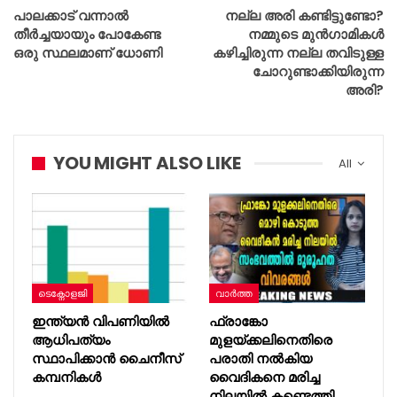
പാലക്കാട്‌ വന്നാല്‍
നല്ല അരി കണ്ടിട്ടുണ്ടോ?
തീര്‍ച്ചയായും പോകേണ്ട
നമ്മുടെ മുൻഗാമികൾ
ഒരു സ്ഥലമാണ് ധോണി
കഴിച്ചിരുന്ന നല്ല തവിടുള്ള
ചോറുണ്ടാക്കിയിരുന്ന
അരി?
YOU MIGHT ALSO LIKE
All
ടെക്നോളജി
വാർത്ത
ഇന്ത്യൻ വിപണിയിൽ
ഫ്രാങ്കോ
ആധിപത്യം
മുളയ്ക്കലിനെതിരെ
സ്ഥാപിക്കാൻ ചൈനീസ്
പരാതി നൽകിയ
കമ്പനികൾ
വൈദികനെ മരിച്ച
നിലയിൽ കണ്ടെത്തി