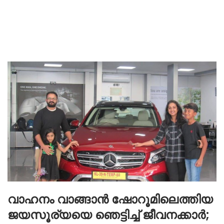
വാഹനം വാങ്ങാന്‍ ഷോറൂമിലെത്തിയ
ജയസൂര്യയെ ഞെട്ടിച്ച് ജീവനക്കാര്‍;