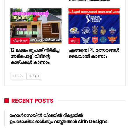
വീഡിയോ
ആപ്പ്
12 ലക്ഷം രൂപക്ക് നിർമിച്ച
എങ്ങനെ IPL മത്സരങ്ങൾ
അടിപൊളി വീടിന്റെ
ലൈവായി കാണാം
കാഴ്‌ചകൾ കാണാം
PREV
NEXT
RECENT POSTS
ഹോൾസെയിൽ വിലയിൽ റീട്ടെയിൽ
ഉപഭോക്താക്കൾക്കും വസ്ത്രങ്ങൾ Airin Designs