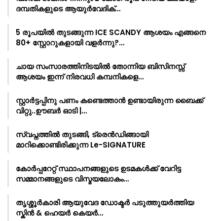
ദമ്പതികളുടെ ആയുർവേദിക്…
5 രൂപയിൽ തുടങ്ങുന്ന ICE SCANDY ആശയം എങ്ങനെ
80+ സ്റ്റോറുകളായി വളർന്നു?…
ചായ സംസാരത്തിനിടയിൽ തോന്നിയ ബിസിനസ്സ്
ആശയം ഇന്ന് നിരവധി കമ്പനികളെ…
സ്റ്റാർട്ടപ്പിനു പണം കണ്ടെത്താൻ ഉണ്ടായിരുന്ന ബൈക്ക്
വിറ്റു..ഊബർ ഓടി |…
സ്വപ്നത്തിൽ തുടങ്ങി, ട്രെൻഡിങ്ങായി
മാറിക്കൊണ്ടിരിക്കുന്ന Le-SIGNATURE
കോർപ്പറേറ്റ് സ്ഥാപനങ്ങളുടെ ഉടമകൾക്ക് വേറിട്ട
സമ്മാനങ്ങളുടെ വിസ്മയലോകം…
തൃശ്ശൂർകാരി ആയുവേദ ഡോക്ടർ പടുത്തുയർത്തിയ
സ്കിൻ & ഹെയർ കെയർ…