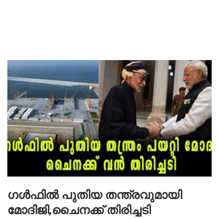
ഗൾഫിൽ പുതിയ തന്ത്രവുമായി
മോദിജി,ചൈനക്ക് തിരിച്ചടി