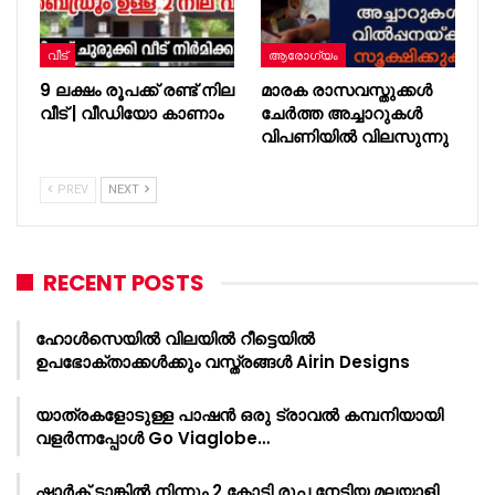
വീട്
ആരോഗ്യം
9 ലക്ഷം രൂപക്ക് രണ്ട് നില
മാരക രാസവസ്തുക്കൾ
വീട് | വീഡിയോ കാണാം
ചേര്‍ത്ത അച്ചാറുകള്‍
വിപണിയില്‍ വിലസുന്നു
PREV
NEXT
RECENT POSTS
ഹോൾസെയിൽ വിലയിൽ റീട്ടെയിൽ
ഉപഭോക്താക്കൾക്കും വസ്ത്രങ്ങൾ Airin Designs
യാത്രകളോടുള്ള പാഷൻ ഒരു ട്രാവൽ കമ്പനിയായി
വളർന്നപ്പോൾ Go Viaglobe…
ഷാർക്‌ ടാങ്കിൽ നിന്നും 2 കോടി രൂപ നേടിയ മലയാളി