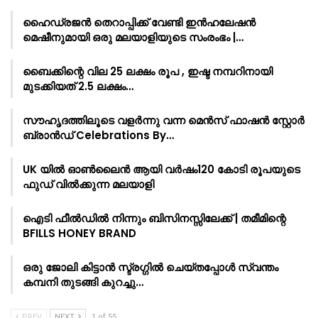
ഹൈഡ്രജൻ തെറാപ്പിക്ക് വേണ്ടി ഇൻഹലേഷൻ
മെഷീനുമായി ഒരു മലയാളിയുടെ സംരംഭം |…
ബൈക്കിന്റെ വില 25 ലക്ഷം രൂപ , ഇഷ്ട നമ്പറിനായി
മുടക്കിയത് 2.5 ലക്ഷം…
സൗഹൃദത്തിലൂടെ വളർന്നു വന്ന മെൻസ് ഫാഷൻ സ്റ്റോർ
ബ്രാൻഡ് Celebrations By…
UK യിൽ ഓൺലൈൻ ആയി വർഷം120 കോടി രൂപയുടെ
ഫുഡ് വിൽക്കുന്ന മലയാളി
ഐടി ഫീൽഡിൽ നിന്നും ബിസിനസ്സിലേക്ക് | തമീമിന്റെ
BFILLS HONEY BRAND
ഒരു ജോലി കിട്ടാൻ സ്ട്രഗ്ഗിൽ ചെയ്തപ്പോൾ സ്വന്തം
കമ്പനി തുടങ്ങി കുറച്ചു…
PREV
NEXT
1 of 55