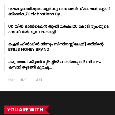
സൗഹൃദത്തിലൂടെ വളർന്നു വന്ന മെൻസ് ഫാഷൻ സ്റ്റോർ
ബ്രാൻഡ് Celebrations By…
UK യിൽ ഓൺലൈൻ ആയി വർഷം120 കോടി രൂപയുടെ
ഫുഡ് വിൽക്കുന്ന മലയാളി
ഐടി ഫീൽഡിൽ നിന്നും ബിസിനസ്സിലേക്ക് | തമീമിന്റെ
BFILLS HONEY BRAND
ഒരു ജോലി കിട്ടാൻ സ്ട്രഗ്ഗിൽ ചെയ്തപ്പോൾ സ്വന്തം
കമ്പനി തുടങ്ങി കുറച്ചു…
PREV
NEXT
1 of 55
YOU ARE WITH