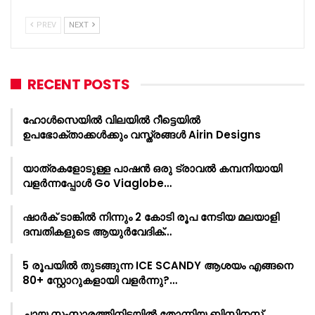
PREV
NEXT
RECENT POSTS
ഹോൾസെയിൽ വിലയിൽ റീട്ടെയിൽ
ഉപഭോക്താക്കൾക്കും വസ്ത്രങ്ങൾ Airin Designs
യാത്രകളോടുള്ള പാഷൻ ഒരു ട്രാവൽ കമ്പനിയായി
വളർന്നപ്പോൾ Go Viaglobe…
ഷാർക്‌ ടാങ്കിൽ നിന്നും 2 കോടി രൂപ നേടിയ മലയാളി
ദമ്പതികളുടെ ആയുർവേദിക്…
5 രൂപയിൽ തുടങ്ങുന്ന ICE SCANDY ആശയം എങ്ങനെ
80+ സ്റ്റോറുകളായി വളർന്നു?…
ചായ സംസാരത്തിനിടയിൽ തോന്നിയ ബിസിനസ്സ്