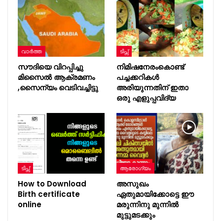
വാർത്ത
ടിപ്സ്
സൗദിയെ വിറപ്പിച്ചു
നിമിഷനേരംകൊണ്ട്
മിസൈൽ ആക്രമണം
പച്ചക്കറികൾ
,സൈന്യം വെടിവച്ചിട്ടു
അരിയുന്നതിന് ഇതാ
ഒരു എളുപ്പവിദ്യ
ടിപ്സ്
ആരോഗ്യം
How to Download
അസുഖം
Birth certificate
ഏതുമായിക്കോട്ടെ ഈ
online
മരുന്നിനു മുന്നിൽ
മുട്ടുമടക്കും