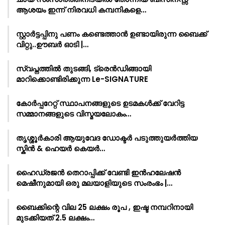
ആശയം ഇന്ന് നിരവധി കമ്പനികളെ…
സ്റ്റാർട്ടപ്പിനു പണം കണ്ടെത്താൻ ഉണ്ടായിരുന്ന ബൈക്ക്
വിറ്റു..ഊബർ ഓടി |…
സ്വപ്നത്തിൽ തുടങ്ങി, ട്രെൻഡിങ്ങായി
മാറിക്കൊണ്ടിരിക്കുന്ന Le-SIGNATURE
കോർപ്പറേറ്റ് സ്ഥാപനങ്ങളുടെ ഉടമകൾക്ക് വേറിട്ട
സമ്മാനങ്ങളുടെ വിസ്മയലോകം…
തൃശ്ശൂർകാരി ആയുവേദ ഡോക്ടർ പടുത്തുയർത്തിയ
സ്കിൻ & ഹെയർ കെയർ…
ഹൈഡ്രജൻ തെറാപ്പിക്ക് വേണ്ടി ഇൻഹലേഷൻ
മെഷീനുമായി ഒരു മലയാളിയുടെ സംരംഭം |…
ബൈക്കിന്റെ വില 25 ലക്ഷം രൂപ , ഇഷ്ട നമ്പറിനായി
മുടക്കിയത് 2.5 ലക്ഷം…