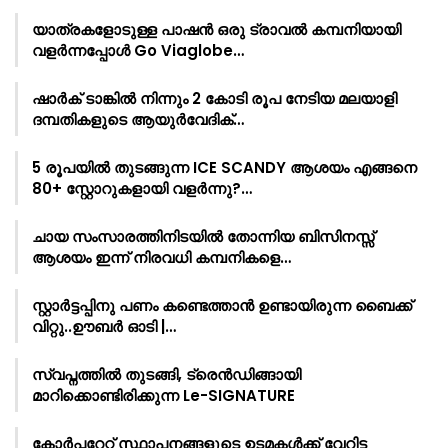
യാത്രകളോടുള്ള പാഷൻ ഒരു ട്രാവൽ കമ്പനിയായി
വളർന്നപ്പോൾ Go Viaglobe…
ഷാർക്‌ ടാങ്കിൽ നിന്നും 2 കോടി രൂപ നേടിയ മലയാളി
ദമ്പതികളുടെ ആയുർവേദിക്…
5 രൂപയിൽ തുടങ്ങുന്ന ICE SCANDY ആശയം എങ്ങനെ
80+ സ്റ്റോറുകളായി വളർന്നു?…
ചായ സംസാരത്തിനിടയിൽ തോന്നിയ ബിസിനസ്സ്
ആശയം ഇന്ന് നിരവധി കമ്പനികളെ…
സ്റ്റാർട്ടപ്പിനു പണം കണ്ടെത്താൻ ഉണ്ടായിരുന്ന ബൈക്ക്
വിറ്റു..ഊബർ ഓടി |…
സ്വപ്നത്തിൽ തുടങ്ങി, ട്രെൻഡിങ്ങായി
മാറിക്കൊണ്ടിരിക്കുന്ന Le-SIGNATURE
കോർപ്പറേറ്റ് സ്ഥാപനങ്ങളുടെ ഉടമകൾക്ക് വേറിട്ട