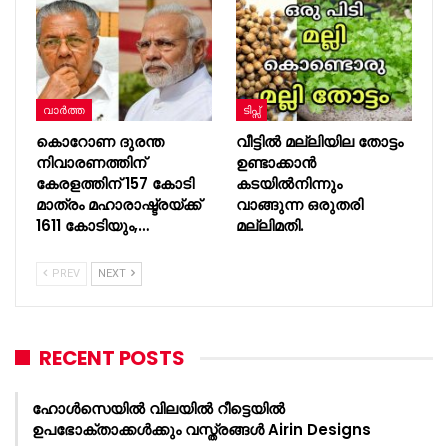
വാർത്ത
ടിപ്സ്
കൊറോണ ദുരന്ത
വീട്ടിൽ മല്ലിയില തോട്ടം
നിവാരണത്തിന്
ഉണ്ടാക്കാൻ
കേരളത്തിന് 157 കോടി
കടയിൽനിന്നും
മാത്രം മഹാരാഷ്ട്രയ്ക്ക്
വാങ്ങുന്ന ഒരുതരി
1611 കോടിയും,…
മല്ലിമതി.
PREV
NEXT
RECENT POSTS
ഹോൾസെയിൽ വിലയിൽ റീട്ടെയിൽ
ഉപഭോക്താക്കൾക്കും വസ്ത്രങ്ങൾ Airin Designs