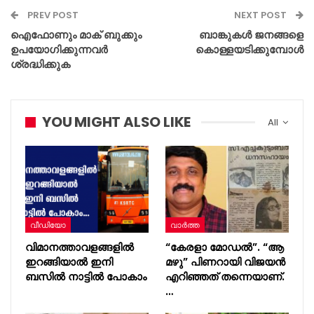
PREV POST
NEXT POST
ഐഫോണും മാക് ബുക്കും
ബാങ്കുകൾ ജനങ്ങളെ
ഉപയോഗിക്കുന്നവർ
കൊള്ളയടിക്കുമ്പോൾ
ശ്രദ്ധിക്കുക
YOU MIGHT ALSO LIKE
All
വീഡിയോ
വാർത്ത
വിമാനത്താവളങ്ങളിൽ
“കേരളാ മോഡൽ”. “ആ
ഇറങ്ങിയാൽ ഇനി
മഴു” പിണറായി വിജയൻ
ബസില്‍ നാട്ടില്‍ പോകാം
എറിഞ്ഞത് തന്നെയാണ്.
…