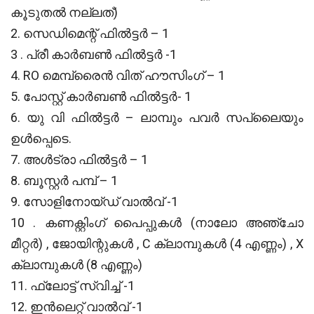
കൂടുതൽ നല്ലത്)
2. സെഡിമെന്റ് ഫിൽട്ടർ – 1
3 . പ്രീ കാർബൺ ഫിൽട്ടർ -1
4. RO മെമ്പ്രൈൻ വിത് ഹൗസിംഗ് – 1
5. പോസ്റ്റ് കാർബൺ ഫിൽട്ടർ- 1
6. യു വി ഫിൽട്ടർ – ലാമ്പും പവർ സപ്ലൈയും
ഉൾപ്പെടെ.
7. അൾട്രാ ഫിൽട്ടർ – 1
8. ബൂസ്റ്റർ പമ്പ് – 1
9. സോളിനോയ്ഡ് വാൽവ് -1
10 . കണക്റ്റിംഗ് പൈപ്പുകൾ (നാലോ അഞ്ചോ
മീറ്റർ) , ജോയിന്റുകൾ , C ക്ലാമ്പുകൾ (4 എണ്ണം) , X‌
ക്ലാമ്പുകൾ (8 എണ്ണം)
11. ഫ്ലോട്ട് സ്വിച്ച് -1
12. ഇൻലെറ്റ് വാൽവ് -1