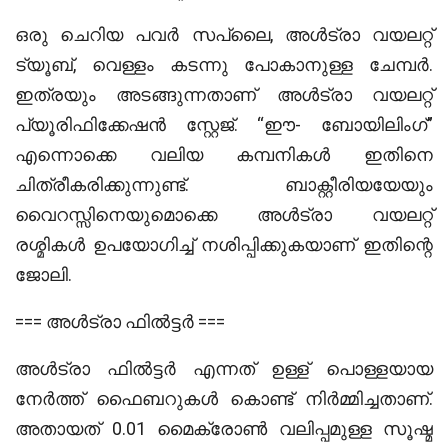
ഒരു ചെറിയ പവർ സപ്ലൈ, അൾട്രാ വയലറ്റ്
ട്യൂബ്, വെള്ളം കടന്നു പോകാനുള്ള ചേമ്പർ.
ഇത്രയും അടങ്ങുന്നതാണ് അൾട്രാ വയലറ്റ്
പ്യൂരിഫിക്കേഷൻ സ്റ്റേജ്. “ഈ- ബോയിലിംഗ്”
എന്നൊക്കെ വലിയ കമ്പനികൾ ഇതിനെ
ചിത്രീകരിക്കുന്നുണ്ട്. ബാക്റ്റീരിയയേയും
വൈറസ്സിനെയുമൊക്കെ അൾട്രാ വയലറ്റ്
രശ്മികൾ ഉപയോഗിച്ച് നശിപ്പിക്കുകയാണ് ഇതിന്റെ
ജോലി.
=== അൾട്രാ ഫിൽട്ടർ ===
അൾട്രാ ഫിൽട്ടർ എന്നത് ഉള്ള് പൊള്ളയായ
നേർത്ത് ഫൈബറുകൾ കൊണ്ട് നിർമ്മിച്ചതാണ്.
അതായത് 0.01 മൈക്രോൺ വലിപ്പമുള്ള സൂഷ്മ