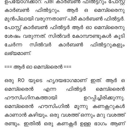
ഉപയോഗിക്കാറ്. പ്രീ കാർബൺ ഫിൽട്ടറും പോസ്റ്റ്
കാർബൺ ഫിൽട്ടറും. ആർ ഒ മെമ്പ്രൈനു
മുൻപിലായി വരുന്നതാണ് പ്രീ കാർബൺ ഫിൽട്ടർ.
പോസ്റ്റ് കാർബൺ ഫിൽട്ടർ ആർ ഓ മെമ്പ്രൈനു
ശേഷം വരുന്നത്. സിൽവർ കോമ്പൗണ്ടുകൾ കൂടി
ചേർന്ന സിൽവർ കാർബൺ ഫിൽട്ടറുകളും
ലഭ്യമാണ്.
=== ആർ ഓ മെമ്പ്രൈൻ ===
ഒരു RO യുടെ ഹൃദയഭാഗമാണ് ഇത്. ആർ ഒ
മെമ്പ്രൈൻ എന്ന ഫിൽട്ടർ മെമ്പ്രൈൻ
ഹൗസിംഗിനകത്തായി ഉറപ്പിച്ചിരിക്കുന്നു.
മെമ്പ്രൈൻ ഹൗസിംഗിൽ മൂന്നു കണക്റ്ററുകൾ
കാണാൻ കഴിയും. ഒരു വശത്ത് ഒന്നും മറു വശത്ത്
രണ്ടും. ഇതിൽ ഒരു കണക്റ്റർ ഉള്ള ഭാഗം ആണ്