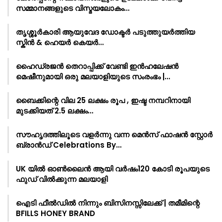
സമ്മാനങ്ങളുടെ വിസ്മയലോകം…
തൃശ്ശൂർകാരി ആയുവേദ ഡോക്ടർ പടുത്തുയർത്തിയ
സ്കിൻ & ഹെയർ കെയർ…
ഹൈഡ്രജൻ തെറാപ്പിക്ക് വേണ്ടി ഇൻഹലേഷൻ
മെഷീനുമായി ഒരു മലയാളിയുടെ സംരംഭം |…
ബൈക്കിന്റെ വില 25 ലക്ഷം രൂപ , ഇഷ്ട നമ്പറിനായി
മുടക്കിയത് 2.5 ലക്ഷം…
സൗഹൃദത്തിലൂടെ വളർന്നു വന്ന മെൻസ് ഫാഷൻ സ്റ്റോർ
ബ്രാൻഡ് Celebrations By…
UK യിൽ ഓൺലൈൻ ആയി വർഷം120 കോടി രൂപയുടെ
ഫുഡ് വിൽക്കുന്ന മലയാളി
ഐടി ഫീൽഡിൽ നിന്നും ബിസിനസ്സിലേക്ക് | തമീമിന്റെ
BFILLS HONEY BRAND