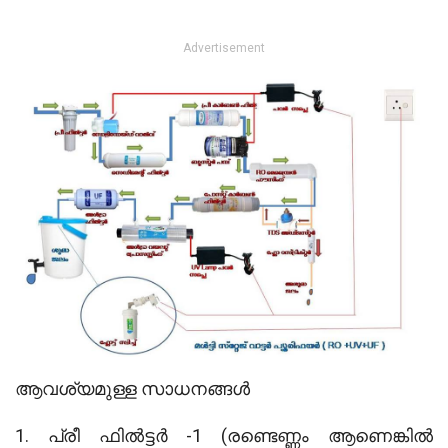
Advertisement
ആവശ്യമുള്ള സാധനങ്ങൾ
1. പ്രീ ഫിൽട്ടർ -1 (രണ്ടെണ്ണം ആണെങ്കിൽ