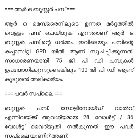
=== ആർ ഒ ബൂസ്റ്റർ പമ്പ് ===
ആർ ഒ മെമ്പ്രൈനിലൂടെ ഉന്നത മർദ്ദത്തിൽ
വെള്ളം പമ്പ് ചെയ്യുക എന്നതാണ് ആർ ഒ
ബൂസ്റ്റർ പമ്പിന്റെ ധർമ്മം. ഇവിടെയും പമ്പിന്റെ
കപ്പാസിറ്റി GPD യിൽ ആണ് സൂചിപ്പിക്കുന്നത്.
സാധാരണയായി 75 ജി പി ഡി പമ്പുകൾ
ഉപയോഗിക്കുന്നുണ്ടെങ്കിലും 100 ജി പി ഡി ആണ്
കൂടുതൽ അഭികാമ്യം.
=== പവർ സപ്ലൈ ===
ബൂസ്റ്റർ പമ്പ്, സോളിനോയ്ഡ് വാൽവ്
എന്നിവയ്ക്ക് ആവശ്യമായ 28 വോൾട്ട് / 36
വോൾട്ട് വൈദ്യുതി നൽകുന്നത് ഈ പവർ
സപ്ലൈ യൂണിറ്റ് ആണ്.