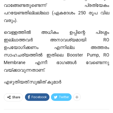
വാങ്ങേണ്ടതുണ്ടെന്ന് പ്രത്യേകം
പറയേണ്ടതില്ലല്ലോ (ഏകദേശം 250 രൂപ വില
വരും).
വെള്ളത്തിൽ അധികം ഉപ്പിന്റെ പ്രശ്നം
ഇല്ലാത്തവർ അനാവശ്യമായി RO
ഉപയോഗിക്കണം എന്നില്ല. അത്തരം
സാഹചര്യത്തിൽ ഇതിലെ Booster Pump, RO
Membrane എന്നീ ഭാഗങ്ങൾ വേണ്ടെന്നു
വയ്ക്കാവുന്നതാണ്.
എഴുതിയത്:സുജിത് കുമാര്‍
Facebook
Twitter
Share