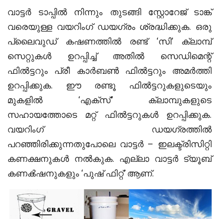
വാട്ടർ ടാപ്പിൽ നിന്നും തുടങ്ങി സ്റ്റോറേജ് ടാങ്ക്
വരെയുള്ള വയറിംഗ് ഡയഗ്രം ‌ശ്രദ്ധിക്കുക. ഒരു
പ്ലൈവുഡ് കഷണത്തിൽ രണ്ട് ‘സി’ ക്ലാമ്പ്
സെറ്റുകൾ ഉറപ്പിച്ച് അതിൽ സെഡിമെന്റ്
ഫിൽട്ടറും പ്രീ കാർബൺ ഫിൽട്ടറും അമർത്തി
ഉറപ്പിക്കുക. ഈ രണ്ടൂ ഫിൽട്ടറുകളുടെയും
മുകളിൽ ‘എക്സ്’’ ക്ലാമ്പുകളുടെ
സഹായത്തോടെ മറ്റ് ഫിൽട്ടറുകൾ ഉറപ്പിക്കുക.
വയറിംഗ് ഡയഗ്രത്തിൽ
പറഞ്ഞിരിക്കുന്നതുപോലെ വാട്ടർ – ഇലക്ട്രിസിറ്റി
കണക്ഷനുകൾ നൽകുക. എല്ലാ വാട്ടർ ട്യൂബ്
കണൿഷനുകളും ‘പുഷ് ഫിറ്റ്’ ആണ്.