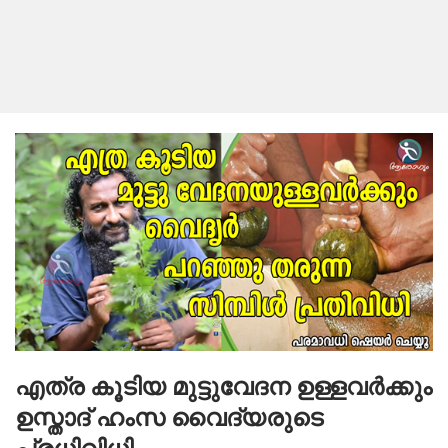
എത്ര കൂടിയ മുട്ടുവേദന ഉള്ളവർക്കും
ഉസ്താദ് ഹംസ വൈദ്യരുടെ