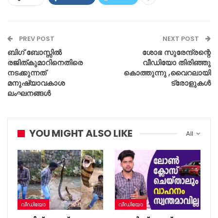
PREV POST
NEXT POST
ബിഗ് ബോസ്സിൽ
ശോഭ സുരേന്ദ്രന്റെ
രജിത്കുമാറിനെതിരെ
വീഡിയോ തിരിഞ്ഞു
നടക്കുന്നത്
കൊത്തുന്നു ,വൈറലായി
മനുഷ്യാവകാശ
ട്രോളുകൾ
ലംഘനങ്ങൾ
YOU MIGHT ALSO LIKE
All
വീഡിയോ
വീഡിയോ