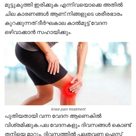
മുട്ടുകുത്തി ഇരിക്കുക എന്നിവയൊക്കെ അതിൽ
ചില കാരണങ്ങൾ ആണ്.നിങ്ങളുടെ ശരീരഭാരം
കുറക്കുന്നത് ദീർഘകാല കാൽമുട്ട് വേദന
ഒഴിവാക്കാൻ സഹായിക്കും.
knee pain treatment
പുതിയതായി വന്ന വേദന ആണെകിൽ
വിശ്രമിക്കുക.പല വേദനകളും ദിവസങ്ങൾ കൊണ്ട്
തനിയെ മാറും. ദിവസത്തിൽ പലതവണ ഐസ്