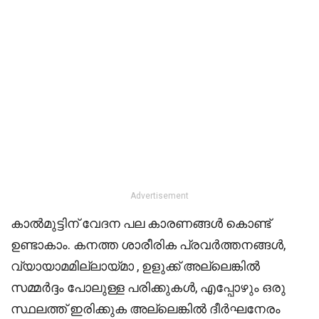
Advertisement
കാൽമുട്ടിന് വേദന പല കാരണങ്ങൾ കൊണ്ട്
ഉണ്ടാകാം. കനത്ത ശാരീരിക പ്രവർത്തനങ്ങൾ,
വ്യായാമമില്ലായ്മാ , ഉളുക്ക് അല്ലെങ്കിൽ
സമ്മർദ്ദം പോലുള്ള പരിക്കുകൾ, എപ്പോഴും ഒരു
സ്ഥലത്ത് ഇരിക്കുക അല്ലെങ്കിൽ ദീർഘനേരം