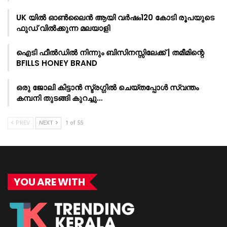
UK യിൽ ഓൺലൈൻ ആയി വർഷം120 കോടി രൂപയുടെ
ഫുഡ് വിൽക്കുന്ന മലയാളി
ഐടി ഫീൽഡിൽ നിന്നും ബിസിനസ്സിലേക്ക് | തമീമിന്റെ
BFILLS HONEY BRAND
ഒരു ജോലി കിട്ടാൻ സ്ട്രഗ്ഗിൽ ചെയ്തപ്പോൾ സ്വന്തം
കമ്പനി തുടങ്ങി കുറച്ചു…
PREV
NEXT
1 of 55
YOU ARE WITH