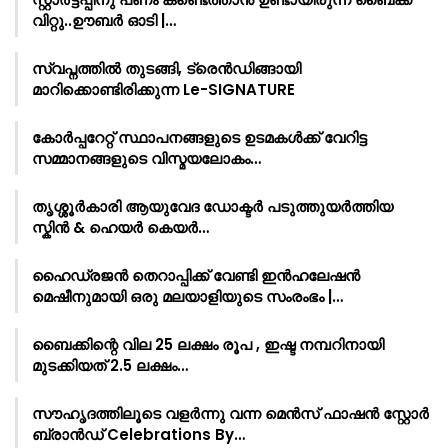
വിറ്റു..ഊബർ ഓടി |…
സ്വപ്നത്തിൽ തുടങ്ങി, ട്രെൻഡിങ്ങായി
മാറിക്കൊണ്ടിരിക്കുന്ന Le-SIGNATURE
കോർപ്പറേറ്റ് സ്ഥാപനങ്ങളുടെ ഉടമകൾക്ക് വേറിട്ട
സമ്മാനങ്ങളുടെ വിസ്മയലോകം…
തൃശ്ശൂർകാരി ആയുവേദ ഡോക്ടർ പടുത്തുയർത്തിയ
സ്കിൻ & ഹെയർ കെയർ…
ഹൈഡ്രജൻ തെറാപ്പിക്ക് വേണ്ടി ഇൻഹലേഷൻ
മെഷീനുമായി ഒരു മലയാളിയുടെ സംരംഭം |…
ബൈക്കിന്റെ വില 25 ലക്ഷം രൂപ , ഇഷ്ട നമ്പറിനായി
മുടക്കിയത് 2.5 ലക്ഷം…
സൗഹൃദത്തിലൂടെ വളർന്നു വന്ന മെൻസ് ഫാഷൻ സ്റ്റോർ
ബ്രാൻഡ് Celebrations By…