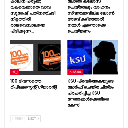
കാലിന് പരുക്ക്;
ലോൺ ക്ലോസ്
വകവെക്കാതെ വാവ
ചെയ്‌താലും വാഹനം
സുരേഷ്; പതിനഞ്ചടി
സ്വന്തമാവില്ല ലോൺ
നീളത്തിൽ
അടവ് കഴിഞ്ഞാൽ
രാജവെമ്പാലയെ
നമ്മൾ എന്തൊക്കെ
പിടിക്കുന്ന…
ചെയ്യണം
ടിപ്സ്
വാർത്ത
100 ദിവസത്തെ
KSU പ്രവർത്തകയുടെ
റീപ്ലേസ്മെന്റ് ഗ്യാരന്റി
മോർഫ് ചെയ്ത ചിത്രം
പ്രചരിപ്പിച്ച KSU
നേതാക്കൾക്കെതിരെ
കേസ്
PREV
NEXT