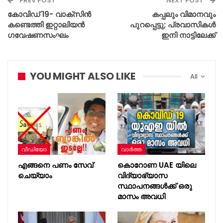
PREV POST
NEXT POST
കോവിഡ് 19- വാക്സിൻ
കപ്പലും വിമാനവും
കണ്ടെത്തി ഇറ്റാലിയൻ
പുറപ്പെട്ടു; പ്രവാസികൾ
ഗവേഷണസംഘം
ഇനി നാട്ടിലേക്ക്
YOU MIGHT ALSO LIKE
All
വീഡിയോ
വാർത്ത
എങ്ങനെ പണം സേവ്
കൊറോണ UAE യിലെ
ചെയ്യാം
വിദ്യാഭ്യാസ
സ്ഥാപനങ്ങൾക്ക് ഒരു
മാസം അവധി