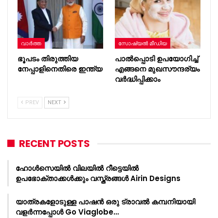
വാർത്ത
സോഷ്യൽ മീഡിയ
ഭൂപടം തിരുത്തിയ
പാൽപ്പൊടി ഉപയോഗിച്ച്
നേപ്പാളിനെതിരെ ഇന്ത്യ
എങ്ങനെ മുഖസൗന്ദര്യം
വർദ്ധിപ്പിക്കാം
PREV
NEXT
RECENT POSTS
ഹോൾസെയിൽ വിലയിൽ റീട്ടെയിൽ
ഉപഭോക്താക്കൾക്കും വസ്ത്രങ്ങൾ Airin Designs
യാത്രകളോടുള്ള പാഷൻ ഒരു ട്രാവൽ കമ്പനിയായി
വളർന്നപ്പോൾ Go Viaglobe…