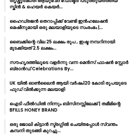
തൃശ്ശൂർകാരി ആയുവേദ ഡോക്ടർ പടുത്തുയർത്തിയ
സ്കിൻ & ഹെയർ കെയർ…
ഹൈഡ്രജൻ തെറാപ്പിക്ക് വേണ്ടി ഇൻഹലേഷൻ
മെഷീനുമായി ഒരു മലയാളിയുടെ സംരംഭം |…
ബൈക്കിന്റെ വില 25 ലക്ഷം രൂപ , ഇഷ്ട നമ്പറിനായി
മുടക്കിയത് 2.5 ലക്ഷം…
സൗഹൃദത്തിലൂടെ വളർന്നു വന്ന മെൻസ് ഫാഷൻ സ്റ്റോർ
ബ്രാൻഡ് Celebrations By…
UK യിൽ ഓൺലൈൻ ആയി വർഷം120 കോടി രൂപയുടെ
ഫുഡ് വിൽക്കുന്ന മലയാളി
ഐടി ഫീൽഡിൽ നിന്നും ബിസിനസ്സിലേക്ക് | തമീമിന്റെ
BFILLS HONEY BRAND
ഒരു ജോലി കിട്ടാൻ സ്ട്രഗ്ഗിൽ ചെയ്തപ്പോൾ സ്വന്തം
കമ്പനി തുടങ്ങി കുറച്ചു…