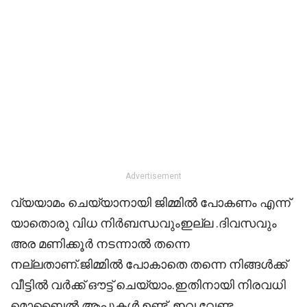
Advertisement
വ്യയാമം ചെയ്യാനായി ജിമ്മിൽ പോകണം എന്ന്
യാതൊരു വിധ നിർബന്ധവുംഇല്ല .ദിവസവും
അര മണിക്കൂർ നടന്നാൽ തന്നെ
നല്ലതാണ്.ജിമ്മിൽ പോകാതെ തന്നെ നിങ്ങൾക്ക്
വീട്ടിൽ വർക്ക് ഔട്ട് ചെയ്യാം.ഇതിനായി നിരവധി
മൊബൈൽ ആപുകൾ ഉണ്ട് .ഇവ വേണ്ട