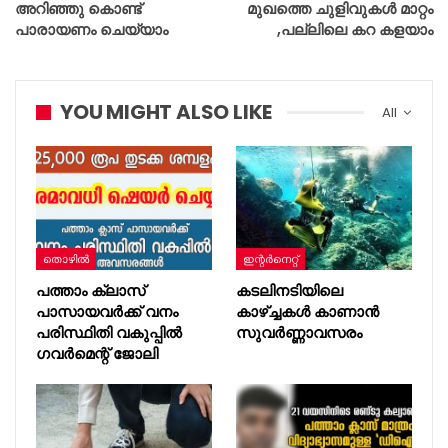
അറിഞ്ഞു കൊണ്ട്
മുഖത്തെ ചുളിവുകൾ മാറ്റം
പാരായണം ചെയ്യാം
,പല്ലിലെ കറ കളയാം
YOU MIGHT ALSO LIKE
All
തൊഴിൽ
ഇന്റര്‍നെറ്റ്
പത്താം ക്ലാസ്
കടലിനടിയിലെ
പാസായവർക്ക് വനം
കാഴ്ച്ചകൾ കാണാൻ
പരിസ്ഥിതി വകുപ്പിൽ
സുവർണ്ണാവസരം
ഗവർമെന്റ് ജോലി