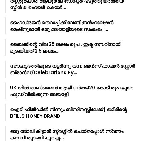
തൃശ്ശൂർകാരി ആയുവേദ ഡോക്ടർ പടുത്തുയർത്തിയ
സ്കിൻ & ഹെയർ കെയർ…
ഹൈഡ്രജൻ തെറാപ്പിക്ക് വേണ്ടി ഇൻഹലേഷൻ
മെഷീനുമായി ഒരു മലയാളിയുടെ സംരംഭം |…
ബൈക്കിന്റെ വില 25 ലക്ഷം രൂപ , ഇഷ്ട നമ്പറിനായി
മുടക്കിയത് 2.5 ലക്ഷം…
സൗഹൃദത്തിലൂടെ വളർന്നു വന്ന മെൻസ് ഫാഷൻ സ്റ്റോർ
ബ്രാൻഡ് Celebrations By…
UK യിൽ ഓൺലൈൻ ആയി വർഷം120 കോടി രൂപയുടെ
ഫുഡ് വിൽക്കുന്ന മലയാളി
ഐടി ഫീൽഡിൽ നിന്നും ബിസിനസ്സിലേക്ക് | തമീമിന്റെ
BFILLS HONEY BRAND
ഒരു ജോലി കിട്ടാൻ സ്ട്രഗ്ഗിൽ ചെയ്തപ്പോൾ സ്വന്തം
കമ്പനി തുടങ്ങി കുറച്ചു…