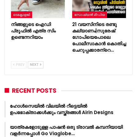
ടെക്നോളജി
സോഷ്യൽ മീഡിയ
നിങ്ങളുടെ ഐഡി
21 വയസിനിടെ രണ്ടു
പ്രൂഫിൽ എത്ര സിം
കല്യാണം|സുരേഷ്
ഉണ്ടെന്നറിയാം
ഗോപിയെപോലെ
പോലീസാകാന്‍ കൊതിച്ച
ചെറുപ്പക്കാരന്‌റെ…
PREV
NEXT
RECENT POSTS
ഹോൾസെയിൽ വിലയിൽ റീട്ടെയിൽ
ഉപഭോക്താക്കൾക്കും വസ്ത്രങ്ങൾ Airin Designs
യാത്രകളോടുള്ള പാഷൻ ഒരു ട്രാവൽ കമ്പനിയായി
വളർന്നപ്പോൾ Go Viaglobe…