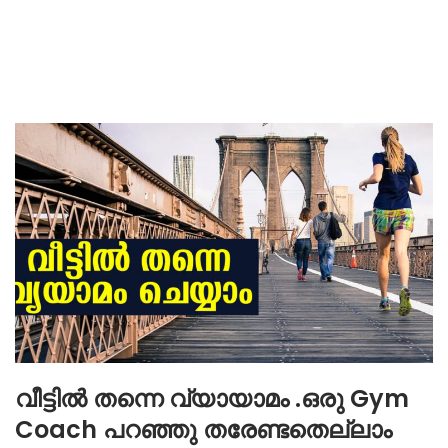
വീട്ടിൽ തന്നെ വ്യായാമം .ഒരു Gym
Coach പറഞ്ഞു തരേണ്ടതെല്ലാം