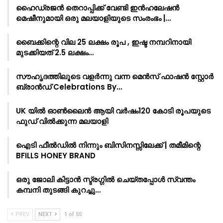
ഹൈഡ്രജൻ തെറാപ്പിക്ക് വേണ്ടി ഇൻഹലേഷൻ
മെഷീനുമായി ഒരു മലയാളിയുടെ സംരംഭം |…
ബൈക്കിന്റെ വില 25 ലക്ഷം രൂപ , ഇഷ്ട നമ്പറിനായി
മുടക്കിയത് 2.5 ലക്ഷം…
സൗഹൃദത്തിലൂടെ വളർന്നു വന്ന മെൻസ് ഫാഷൻ സ്റ്റോർ
ബ്രാൻഡ് Celebrations By…
UK യിൽ ഓൺലൈൻ ആയി വർഷം120 കോടി രൂപയുടെ
ഫുഡ് വിൽക്കുന്ന മലയാളി
ഐടി ഫീൽഡിൽ നിന്നും ബിസിനസ്സിലേക്ക് | തമീമിന്റെ
BFILLS HONEY BRAND
ഒരു ജോലി കിട്ടാൻ സ്ട്രഗ്ഗിൽ ചെയ്തപ്പോൾ സ്വന്തം
കമ്പനി തുടങ്ങി കുറച്ചു…
PREV
NEXT
1 of 55