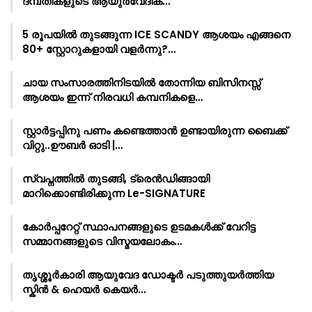
ദമ്പതികളുടെ ആയുർവേദിക്…
5 രൂപയിൽ തുടങ്ങുന്ന ICE SCANDY ആശയം എങ്ങനെ
80+ സ്റ്റോറുകളായി വളർന്നു?…
ചായ സംസാരത്തിനിടയിൽ തോന്നിയ ബിസിനസ്സ്
ആശയം ഇന്ന് നിരവധി കമ്പനികളെ…
സ്റ്റാർട്ടപ്പിനു പണം കണ്ടെത്താൻ ഉണ്ടായിരുന്ന ബൈക്ക്
വിറ്റു..ഊബർ ഓടി |…
സ്വപ്നത്തിൽ തുടങ്ങി, ട്രെൻഡിങ്ങായി
മാറിക്കൊണ്ടിരിക്കുന്ന Le-SIGNATURE
കോർപ്പറേറ്റ് സ്ഥാപനങ്ങളുടെ ഉടമകൾക്ക് വേറിട്ട
സമ്മാനങ്ങളുടെ വിസ്മയലോകം…
തൃശ്ശൂർകാരി ആയുവേദ ഡോക്ടർ പടുത്തുയർത്തിയ
സ്കിൻ & ഹെയർ കെയർ…