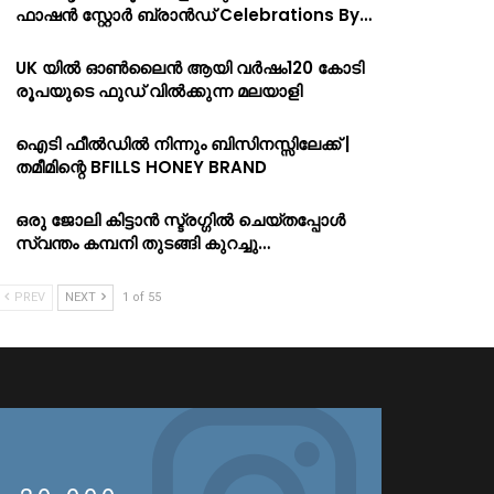
ഫാഷൻ സ്റ്റോർ ബ്രാൻഡ് Celebrations By…
UK യിൽ ഓൺലൈൻ ആയി വർഷം120 കോടി
രൂപയുടെ ഫുഡ് വിൽക്കുന്ന മലയാളി
ഐടി ഫീൽഡിൽ നിന്നും ബിസിനസ്സിലേക്ക് |
തമീമിന്റെ BFILLS HONEY BRAND
ഒരു ജോലി കിട്ടാൻ സ്ട്രഗ്ഗിൽ ചെയ്തപ്പോൾ
സ്വന്തം കമ്പനി തുടങ്ങി കുറച്ചു…
PREV
NEXT
1 of 55