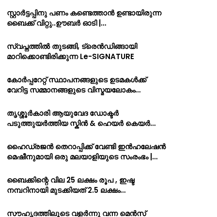
സ്റ്റാർട്ടപ്പിനു പണം കണ്ടെത്താൻ ഉണ്ടായിരുന്ന
ബൈക്ക് വിറ്റു..ഊബർ ഓടി |…
സ്വപ്നത്തിൽ തുടങ്ങി, ട്രെൻഡിങ്ങായി
മാറിക്കൊണ്ടിരിക്കുന്ന Le-SIGNATURE
കോർപ്പറേറ്റ് സ്ഥാപനങ്ങളുടെ ഉടമകൾക്ക്
വേറിട്ട സമ്മാനങ്ങളുടെ വിസ്മയലോകം…
തൃശ്ശൂർകാരി ആയുവേദ ഡോക്ടർ
പടുത്തുയർത്തിയ സ്കിൻ & ഹെയർ കെയർ…
ഹൈഡ്രജൻ തെറാപ്പിക്ക് വേണ്ടി ഇൻഹലേഷൻ
മെഷീനുമായി ഒരു മലയാളിയുടെ സംരംഭം |…
ബൈക്കിന്റെ വില 25 ലക്ഷം രൂപ , ഇഷ്ട
നമ്പറിനായി മുടക്കിയത് 2.5 ലക്ഷം…
സൗഹൃദത്തിലൂടെ വളർന്നു വന്ന മെൻസ്