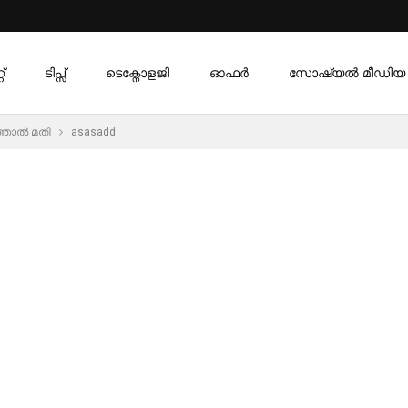
്
ടിപ്സ്
ടെക്നോളജി
ഓഫര്‍
സോഷ്യൽ മീഡിയ
ഞ്ഞാൽ മതി
asasadd