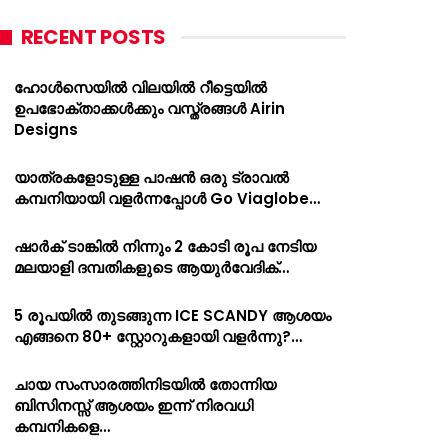
RECENT POSTS
ഹോൾസെയിൽ വിലയിൽ റീട്ടെയിൽ
ഉപഭോക്താക്കൾക്കും വസ്ത്രങ്ങൾ Airin
Designs
യാത്രകളോടുള്ള പാഷൻ ഒരു ട്രാവൽ
കമ്പനിയായി വളർന്നപ്പോൾ Go Viaglobe…
ഷാർക്‌ ടാങ്കിൽ നിന്നും 2 കോടി രൂപ നേടിയ
മലയാളി ദമ്പതികളുടെ ആയുർവേദിക്…
5 രൂപയിൽ തുടങ്ങുന്ന ICE SCANDY ആശയം
എങ്ങനെ 80+ സ്റ്റോറുകളായി വളർന്നു?…
ചായ സംസാരത്തിനിടയിൽ തോന്നിയ
ബിസിനസ്സ് ആശയം ഇന്ന് നിരവധി
കമ്പനികളെ…