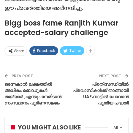
ഈ പ്രവർത്തിയെ അഭിനന്ദിച്ചു.
Bigg boss fame Ranjith Kumar
accepted-salary challenge
Facebook
Twitter
Share
PREV POST
NEXT POST
ഒന്നേകാൽ ലക്ഷത്തിൽ
പ്രതിസന്ധിയിൽ
അധികം ബെഡുകൾ
പ്രവാസികൾക്ക് താങ്ങായി
തയ്യാർ ,എന്തും നേരിടാൻ
UAE,നാട്ടില്‍ പോവാന്‍
സംസ്ഥാനം പൂർണസജ്ജം
പുതിയ പദ്ധതി
YOU MIGHT ALSO LIKE
All