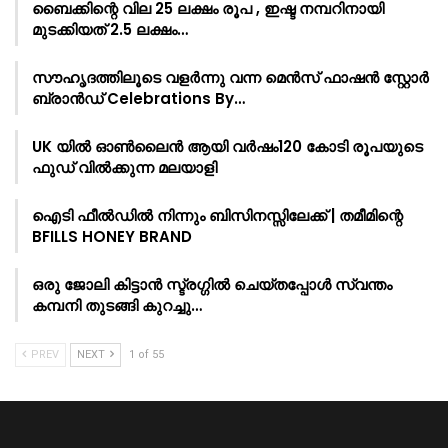
ബൈക്കിന്റെ വില 25 ലക്ഷം രൂപ , ഇഷ്ട നമ്പറിനായി
മുടക്കിയത് 2.5 ലക്ഷം…
സൗഹൃദത്തിലൂടെ വളർന്നു വന്ന മെൻസ് ഫാഷൻ സ്റ്റോർ
ബ്രാൻഡ് Celebrations By…
UK യിൽ ഓൺലൈൻ ആയി വർഷം120 കോടി രൂപയുടെ
ഫുഡ് വിൽക്കുന്ന മലയാളി
ഐടി ഫീൽഡിൽ നിന്നും ബിസിനസ്സിലേക്ക് | തമീമിന്റെ
BFILLS HONEY BRAND
ഒരു ജോലി കിട്ടാൻ സ്ട്രഗ്ഗിൽ ചെയ്തപ്പോൾ സ്വന്തം
കമ്പനി തുടങ്ങി കുറച്ചു…
PREV
NEXT
1 of 55