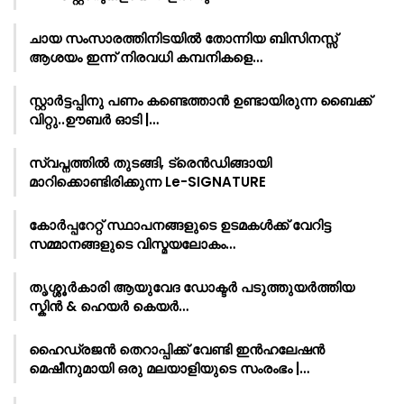
ചായ സംസാരത്തിനിടയിൽ തോന്നിയ ബിസിനസ്സ്
ആശയം ഇന്ന് നിരവധി കമ്പനികളെ…
സ്റ്റാർട്ടപ്പിനു പണം കണ്ടെത്താൻ ഉണ്ടായിരുന്ന ബൈക്ക്
വിറ്റു..ഊബർ ഓടി |…
സ്വപ്നത്തിൽ തുടങ്ങി, ട്രെൻഡിങ്ങായി
മാറിക്കൊണ്ടിരിക്കുന്ന Le-SIGNATURE
കോർപ്പറേറ്റ് സ്ഥാപനങ്ങളുടെ ഉടമകൾക്ക് വേറിട്ട
സമ്മാനങ്ങളുടെ വിസ്മയലോകം…
തൃശ്ശൂർകാരി ആയുവേദ ഡോക്ടർ പടുത്തുയർത്തിയ
സ്കിൻ & ഹെയർ കെയർ…
ഹൈഡ്രജൻ തെറാപ്പിക്ക് വേണ്ടി ഇൻഹലേഷൻ
മെഷീനുമായി ഒരു മലയാളിയുടെ സംരംഭം |…