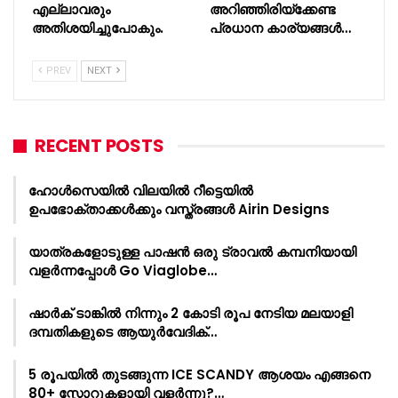
എല്ലാവരും
അറിഞ്ഞിരിയ്ക്കേണ്ട
അതിശയിച്ചുപോകും.
പ്രധാന കാര്യങ്ങള്‍…
PREV
NEXT
RECENT POSTS
ഹോൾസെയിൽ വിലയിൽ റീട്ടെയിൽ
ഉപഭോക്താക്കൾക്കും വസ്ത്രങ്ങൾ Airin Designs
യാത്രകളോടുള്ള പാഷൻ ഒരു ട്രാവൽ കമ്പനിയായി
വളർന്നപ്പോൾ Go Viaglobe…
ഷാർക്‌ ടാങ്കിൽ നിന്നും 2 കോടി രൂപ നേടിയ മലയാളി
ദമ്പതികളുടെ ആയുർവേദിക്…
5 രൂപയിൽ തുടങ്ങുന്ന ICE SCANDY ആശയം എങ്ങനെ
80+ സ്റ്റോറുകളായി വളർന്നു?…