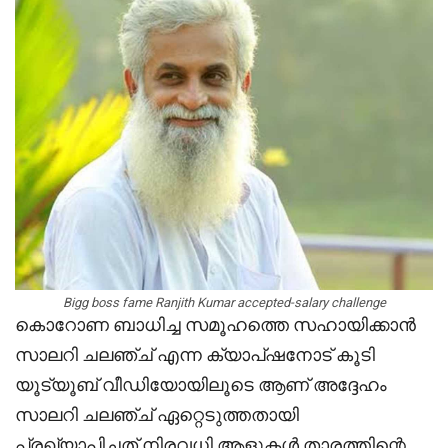
Bigg boss fame Ranjith Kumar accepted-salary challenge
കൊറോണ ബാധിച്ച സമൂഹത്തെ സഹായിക്കാന്‍
സാലറി ചലഞ്ച് എന്ന ക്യാപ്ഷനോട് കൂടി
യൂട്യൂബ് വീഡിയോയിലൂടെ ആണ് അദ്ദേഹം
സാലറി ചലഞ്ച് ഏറ്റെടുത്തതായി
പ്രഖ്യാപിച്ചത്.നിരവധി ആളുകൾ താരത്തിന്റെ