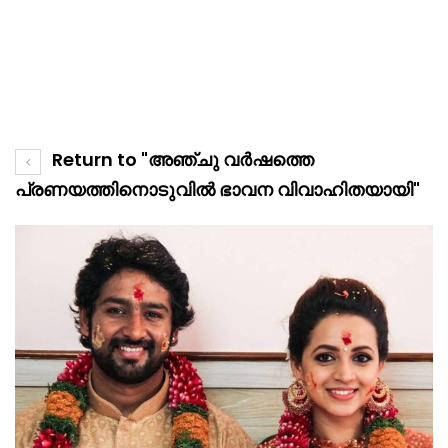
Return to "അഞ്ചു വർഷത്തെ
പ്രണയത്തിനൊടുവിൽ ഭാവന വിവാഹിതയായി"