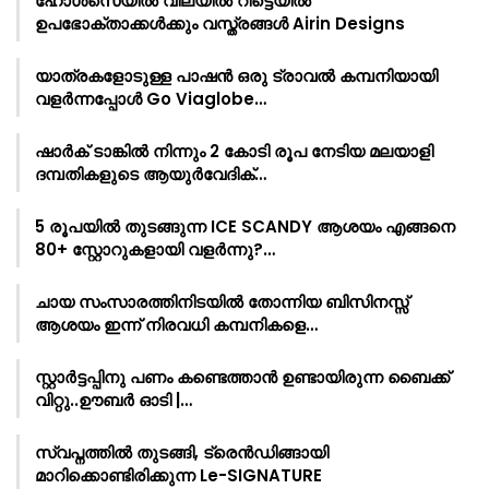
ഹോൾസെയിൽ വിലയിൽ റീട്ടെയിൽ
ഉപഭോക്താക്കൾക്കും വസ്ത്രങ്ങൾ Airin Designs
യാത്രകളോടുള്ള പാഷൻ ഒരു ട്രാവൽ കമ്പനിയായി
വളർന്നപ്പോൾ Go Viaglobe…
ഷാർക്‌ ടാങ്കിൽ നിന്നും 2 കോടി രൂപ നേടിയ മലയാളി
ദമ്പതികളുടെ ആയുർവേദിക്…
5 രൂപയിൽ തുടങ്ങുന്ന ICE SCANDY ആശയം എങ്ങനെ
80+ സ്റ്റോറുകളായി വളർന്നു?…
ചായ സംസാരത്തിനിടയിൽ തോന്നിയ ബിസിനസ്സ്
ആശയം ഇന്ന് നിരവധി കമ്പനികളെ…
സ്റ്റാർട്ടപ്പിനു പണം കണ്ടെത്താൻ ഉണ്ടായിരുന്ന ബൈക്ക്
വിറ്റു..ഊബർ ഓടി |…
സ്വപ്നത്തിൽ തുടങ്ങി, ട്രെൻഡിങ്ങായി
മാറിക്കൊണ്ടിരിക്കുന്ന Le-SIGNATURE