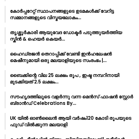
കോർപ്പറേറ്റ് സ്ഥാപനങ്ങളുടെ ഉടമകൾക്ക് വേറിട്ട
സമ്മാനങ്ങളുടെ വിസ്മയലോകം…
തൃശ്ശൂർകാരി ആയുവേദ ഡോക്ടർ പടുത്തുയർത്തിയ
സ്കിൻ & ഹെയർ കെയർ…
ഹൈഡ്രജൻ തെറാപ്പിക്ക് വേണ്ടി ഇൻഹലേഷൻ
മെഷീനുമായി ഒരു മലയാളിയുടെ സംരംഭം |…
ബൈക്കിന്റെ വില 25 ലക്ഷം രൂപ , ഇഷ്ട നമ്പറിനായി
മുടക്കിയത് 2.5 ലക്ഷം…
സൗഹൃദത്തിലൂടെ വളർന്നു വന്ന മെൻസ് ഫാഷൻ സ്റ്റോർ
ബ്രാൻഡ് Celebrations By…
UK യിൽ ഓൺലൈൻ ആയി വർഷം120 കോടി രൂപയുടെ
ഫുഡ് വിൽക്കുന്ന മലയാളി