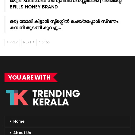
ഐടി ഫീൽഡിൽ നിന്നും ബിസിനസ്സിലേക്ക് | തമീമിന്റെ
BFILLS HONEY BRAND
ഒരു ജോലി കിട്ടാൻ സ്ട്രഗ്ഗിൽ ചെയ്തപ്പോൾ സ്വന്തം
കമ്പനി തുടങ്ങി കുറച്ചു…
PREV
NEXT
1 of 55
YOU ARE WITH
Home
About Us