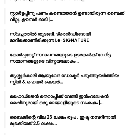
സ്റ്റാർട്ടപ്പിനു പണം കണ്ടെത്താൻ ഉണ്ടായിരുന്ന ബൈക്ക്
വിറ്റു..ഊബർ ഓടി |…
സ്വപ്നത്തിൽ തുടങ്ങി, ട്രെൻഡിങ്ങായി
മാറിക്കൊണ്ടിരിക്കുന്ന Le-SIGNATURE
കോർപ്പറേറ്റ് സ്ഥാപനങ്ങളുടെ ഉടമകൾക്ക് വേറിട്ട
സമ്മാനങ്ങളുടെ വിസ്മയലോകം…
തൃശ്ശൂർകാരി ആയുവേദ ഡോക്ടർ പടുത്തുയർത്തിയ
സ്കിൻ & ഹെയർ കെയർ…
ഹൈഡ്രജൻ തെറാപ്പിക്ക് വേണ്ടി ഇൻഹലേഷൻ
മെഷീനുമായി ഒരു മലയാളിയുടെ സംരംഭം |…
ബൈക്കിന്റെ വില 25 ലക്ഷം രൂപ , ഇഷ്ട നമ്പറിനായി
മുടക്കിയത് 2.5 ലക്ഷം…