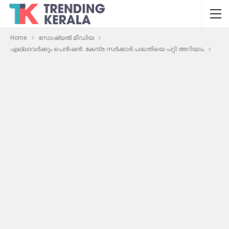
Home
സോഷ്യൽ മീഡിയ
എല്ലാവർക്കും പെൻഷൻ .കേന്ദ്ര സർക്കാർ പദ്ധതിയെ പറ്റി അറിയാം