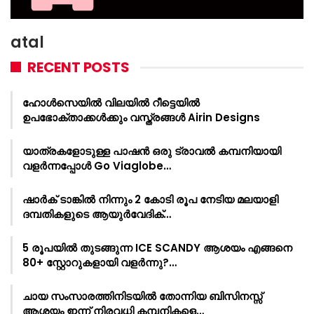
atal
RECENT POSTS
ഹോൾസെയിൽ വിലയിൽ റീട്ടെയിൽ
ഉപഭോക്താക്കൾക്കും വസ്ത്രങ്ങൾ Airin Designs
യാത്രകളോടുള്ള പാഷൻ ഒരു ട്രാവൽ കമ്പനിയായി
വളർന്നപ്പോൾ Go Viaglobe…
ഷാർക്‌ ടാങ്കിൽ നിന്നും 2 കോടി രൂപ നേടിയ മലയാളി
ദമ്പതികളുടെ ആയുർവേദിക്…
5 രൂപയിൽ തുടങ്ങുന്ന ICE SCANDY ആശയം എങ്ങനെ
80+ സ്റ്റോറുകളായി വളർന്നു?…
ചായ സംസാരത്തിനിടയിൽ തോന്നിയ ബിസിനസ്സ്
ആശയം ഇന്ന് നിരവധി കമ്പനികളെ…