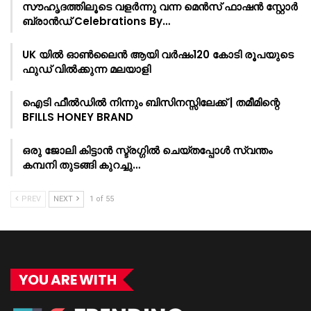
സൗഹൃദത്തിലൂടെ വളർന്നു വന്ന മെൻസ് ഫാഷൻ സ്റ്റോർ
ബ്രാൻഡ് Celebrations By…
UK യിൽ ഓൺലൈൻ ആയി വർഷം120 കോടി രൂപയുടെ
ഫുഡ് വിൽക്കുന്ന മലയാളി
ഐടി ഫീൽഡിൽ നിന്നും ബിസിനസ്സിലേക്ക് | തമീമിന്റെ
BFILLS HONEY BRAND
ഒരു ജോലി കിട്ടാൻ സ്ട്രഗ്ഗിൽ ചെയ്തപ്പോൾ സ്വന്തം
കമ്പനി തുടങ്ങി കുറച്ചു…
PREV
NEXT
1 of 55
YOU ARE WITH