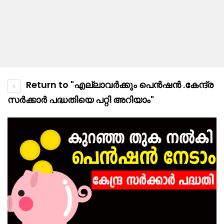
Return to "എല്ലാവർക്കും പെൻഷൻ .കേന്ദ്ര
സർക്കാർ പദ്ധതിയെ പറ്റി അറിയാം"