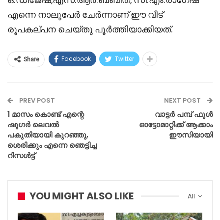
എന്നെ നാലുപേർ ചേർന്നാണ് ഈ വീട്
രൂപകല്പന ചെയ്തു പൂർത്തിയാക്കിയത്.
Facebook
Twitter
Share
PREV POST
NEXT POST
1 മാസം കൊണ്ട് എന്റെ
വാട്ടർ പമ്പ് ഫുൾ
ഷുഗർ ലെവൽ
ഓട്ടോമാറ്റിക്ക് ആക്കാം
പകുതിയായി കുറഞ്ഞു,
ഈസിയായി
ശെരിക്കും എന്നെ ഞെട്ടിച്ച
റിസൾട്ട്
YOU MIGHT ALSO LIKE
All