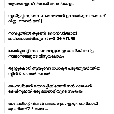
ആശയം ഇന്ന് നിരവധി കമ്പനികളെ…
സ്റ്റാർട്ടപ്പിനു പണം കണ്ടെത്താൻ ഉണ്ടായിരുന്ന ബൈക്ക്
വിറ്റു..ഊബർ ഓടി |…
സ്വപ്നത്തിൽ തുടങ്ങി, ട്രെൻഡിങ്ങായി
മാറിക്കൊണ്ടിരിക്കുന്ന Le-SIGNATURE
കോർപ്പറേറ്റ് സ്ഥാപനങ്ങളുടെ ഉടമകൾക്ക് വേറിട്ട
സമ്മാനങ്ങളുടെ വിസ്മയലോകം…
തൃശ്ശൂർകാരി ആയുവേദ ഡോക്ടർ പടുത്തുയർത്തിയ
സ്കിൻ & ഹെയർ കെയർ…
ഹൈഡ്രജൻ തെറാപ്പിക്ക് വേണ്ടി ഇൻഹലേഷൻ
മെഷീനുമായി ഒരു മലയാളിയുടെ സംരംഭം |…
ബൈക്കിന്റെ വില 25 ലക്ഷം രൂപ , ഇഷ്ട നമ്പറിനായി
മുടക്കിയത് 2.5 ലക്ഷം…