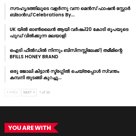
സൗഹൃദത്തിലൂടെ വളർന്നു വന്ന മെൻസ് ഫാഷൻ സ്റ്റോർ
ബ്രാൻഡ് Celebrations By…
UK യിൽ ഓൺലൈൻ ആയി വർഷം120 കോടി രൂപയുടെ
ഫുഡ് വിൽക്കുന്ന മലയാളി
ഐടി ഫീൽഡിൽ നിന്നും ബിസിനസ്സിലേക്ക് | തമീമിന്റെ
BFILLS HONEY BRAND
ഒരു ജോലി കിട്ടാൻ സ്ട്രഗ്ഗിൽ ചെയ്തപ്പോൾ സ്വന്തം
കമ്പനി തുടങ്ങി കുറച്ചു…
PREV
NEXT
1 of 55
YOU ARE WITH