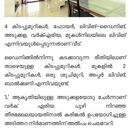
4 കിടപ്പുമുറികൾ, ഫോയർ, ലിവിങ്–ഡൈനിങ്,
അടുക്കള, വർക്ഏരിയ, മുകൾനിലയിലെ ലിവിങ്
എന്നിവയുൾ‌പ്പെടുന്നതാണ് വീട്.
ഡൈനിങ്ങിൽനിന്നു കടക്കാവുന്ന രീതിയിലാണ്
താഴെയുള്ള കിടപ്പുമുറികൾ. മുകളിൽ 2
കിടപ്പുമുറികൾ, ഒരു ശുചിമുറി, അപ്പർ ലിവിങ്,
ബാൽക്കണി എന്നിവയുണ്ട്.
‘L’ ആകൃതിയിലുള്ള അടുക്കളയോടു ചേർന്നാണ്
വർക് ഏരിയ. പൂഴി നിറഞ്ഞ
തീരമേഖലയായതിനാൽ കരിങ്കൽ ഉപയോഗിച്ചുള്ള
അടിത്തറ നിർമാണത്തിന് അൽപം ചെലവേറി.