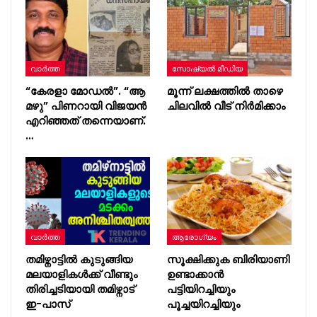
വാർത്ത
സോഷ്യൽ മീഡിയ
“കേരളാ മോഡൽ”. “ആ
മൂന്ന് ലക്ഷത്തിൽ താഴെ
മഴു” പിണറായി വിജയൻ
ചിലവിൽ വീട് നിർമിക്കാം
എറിഞ്ഞത് തന്നെയാണ്.
…
വാർത്ത
ആരോഗ്യം
തമിഴ്നാട്ടിൽ കുടുങ്ങിയ
സൂക്ഷിക്കുക ബിരിയാണി
മലയാളികൾക്ക് വീണ്ടും
ഉണ്ടാക്കാൻ
തിരിച്ചടിയായി തമിഴ്നാട്
പട്ടിയിറച്ചിയും
ഇ-പാസ്
പൂച്ചയിറച്ചിയും