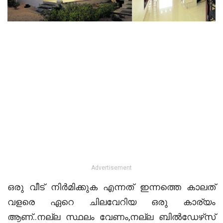
Advertisement
ഒരു വീട് നിർമിക്കുക എന്നത് ഇന്നത്തെ കാലത്
വളരെ ഏറെ ചിലവേറിയ ഒരു കാര്യം
ആണ്..നല്ല സ്ഥലം വേണം,നല്ല ബിൽഡേഴ്‌സ്