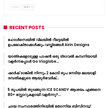
PREV
NEXT
RECENT POSTS
ഹോൾസെയിൽ വിലയിൽ റീട്ടെയിൽ
ഉപഭോക്താക്കൾക്കും വസ്ത്രങ്ങൾ Airin Designs
യാത്രകളോടുള്ള പാഷൻ ഒരു ട്രാവൽ കമ്പനിയായി
വളർന്നപ്പോൾ Go Viaglobe…
ഷാർക്‌ ടാങ്കിൽ നിന്നും 2 കോടി രൂപ നേടിയ മലയാളി
ദമ്പതികളുടെ ആയുർവേദിക്…
5 രൂപയിൽ തുടങ്ങുന്ന ICE SCANDY ആശയം എങ്ങനെ
80+ സ്റ്റോറുകളായി വളർന്നു?…
ചായ സംസാരത്തിനിടയിൽ തോന്നിയ ബിസിനസ്സ്