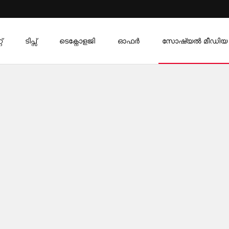
്
ടിപ്സ്
ടെക്നോളജി
ഓഫര്‍
സോഷ്യൽ മീഡിയ