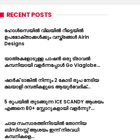
RECENT POSTS
ഹോൾസെയിൽ വിലയിൽ റീട്ടെയിൽ
ഉപഭോക്താക്കൾക്കും വസ്ത്രങ്ങൾ Airin
Designs
യാത്രകളോടുള്ള പാഷൻ ഒരു ട്രാവൽ
കമ്പനിയായി വളർന്നപ്പോൾ Go Viaglobe…
ഷാർക്‌ ടാങ്കിൽ നിന്നും 2 കോടി രൂപ നേടിയ
മലയാളി ദമ്പതികളുടെ ആയുർവേദിക്…
5 രൂപയിൽ തുടങ്ങുന്ന ICE SCANDY ആശയം
എങ്ങനെ 80+ സ്റ്റോറുകളായി വളർന്നു?…
ചായ സംസാരത്തിനിടയിൽ തോന്നിയ
ബിസിനസ്സ് ആശയം ഇന്ന് നിരവധി
കമ്പനികളെ…