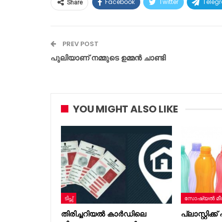
Facebook
Twitter
Teleg
Share
PREV POST
പുലിയാണ് നമ്മുടെ ഉമ്മൻ ചാണ്ടി
YOU MIGHT ALSO LIKE
ടിപ്സ്
സോഷ്യൽ മീ
തിരിച്ചറിയല്‍ കാര്‍ഡിലെ
പ്ലാസ്റ്റിക്ക