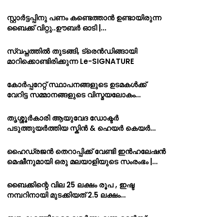
സ്റ്റാർട്ടപ്പിനു പണം കണ്ടെത്താൻ ഉണ്ടായിരുന്ന
ബൈക്ക് വിറ്റു..ഊബർ ഓടി |…
സ്വപ്നത്തിൽ തുടങ്ങി, ട്രെൻഡിങ്ങായി
മാറിക്കൊണ്ടിരിക്കുന്ന Le-SIGNATURE
കോർപ്പറേറ്റ് സ്ഥാപനങ്ങളുടെ ഉടമകൾക്ക്
വേറിട്ട സമ്മാനങ്ങളുടെ വിസ്മയലോകം…
തൃശ്ശൂർകാരി ആയുവേദ ഡോക്ടർ
പടുത്തുയർത്തിയ സ്കിൻ & ഹെയർ കെയർ…
ഹൈഡ്രജൻ തെറാപ്പിക്ക് വേണ്ടി ഇൻഹലേഷൻ
മെഷീനുമായി ഒരു മലയാളിയുടെ സംരംഭം |…
ബൈക്കിന്റെ വില 25 ലക്ഷം രൂപ , ഇഷ്ട
നമ്പറിനായി മുടക്കിയത് 2.5 ലക്ഷം…