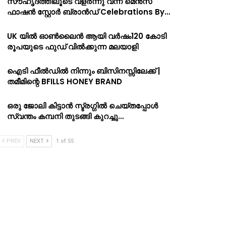
സൗഹൃദത്തിലൂടെ വളർന്നു വന്ന മെൻസ്
ഫാഷൻ സ്റ്റോർ ബ്രാൻഡ് Celebrations By…
UK യിൽ ഓൺലൈൻ ആയി വർഷം120 കോടി
രൂപയുടെ ഫുഡ് വിൽക്കുന്ന മലയാളി
ഐടി ഫീൽഡിൽ നിന്നും ബിസിനസ്സിലേക്ക് |
തമീമിന്റെ BFILLS HONEY BRAND
ഒരു ജോലി കിട്ടാൻ സ്ട്രഗ്ഗിൽ ചെയ്തപ്പോൾ
സ്വന്തം കമ്പനി തുടങ്ങി കുറച്ചു…
PREV
NEXT
1 of 55