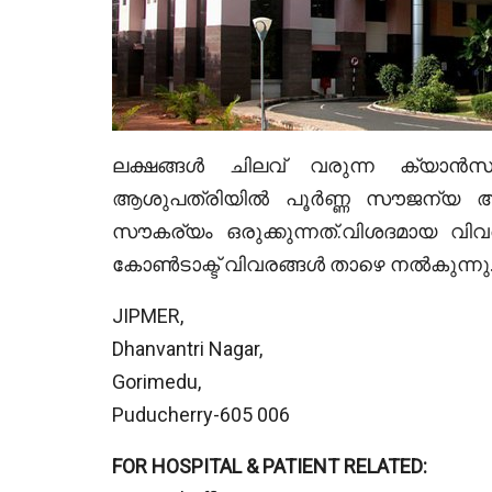
ലക്ഷങ്ങൾ ചിലവ് വരുന്ന ക്യാ
ആശുപത്രിയിൽ പൂർണ്ണ സൗജന്യ ആ
സൗകര്യം ഒരുക്കുന്നത്.വിശദമായ വിവ
കോൺടാക്ട് വിവരങ്ങൾ താഴെ നൽകുന്നു
JIPMER,
Dhanvantri Nagar,
Gorimedu,
Puducherry-605 006
FOR HOSPITAL & PATIENT RELATED: