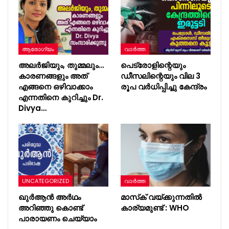
ആരോഗ്യം
വാർത്ത
അലർജിയും, തുമ്മലും…
പെട്രോളിന്റെയും
കാരണങ്ങളും അത്
ഡീസലിന്റെയും വില 3
എങ്ങനെ ഒഴിവാക്കാം
രൂപ വർധിപ്പിച്ചു കേന്ദ്രം
എന്നതിനെ കുറിച്ചും Dr.
Divya…
UNCATEGORIZED
വാർത്ത
ഖുർആൻ അർഥം
മാസ്‌ക് വയ്ക്കുന്നതില്‍
അറിഞ്ഞു കൊണ്ട്
കാര്യമുണ്ട് : WHO
പാരായണം ചെയ്യാം