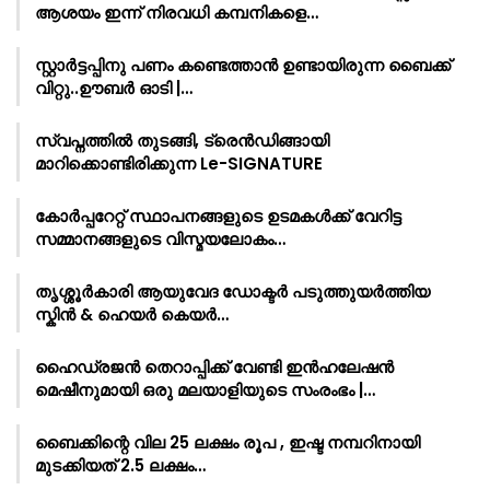
ആശയം ഇന്ന് നിരവധി കമ്പനികളെ…
സ്റ്റാർട്ടപ്പിനു പണം കണ്ടെത്താൻ ഉണ്ടായിരുന്ന ബൈക്ക്
വിറ്റു..ഊബർ ഓടി |…
സ്വപ്നത്തിൽ തുടങ്ങി, ട്രെൻഡിങ്ങായി
മാറിക്കൊണ്ടിരിക്കുന്ന Le-SIGNATURE
കോർപ്പറേറ്റ് സ്ഥാപനങ്ങളുടെ ഉടമകൾക്ക് വേറിട്ട
സമ്മാനങ്ങളുടെ വിസ്മയലോകം…
തൃശ്ശൂർകാരി ആയുവേദ ഡോക്ടർ പടുത്തുയർത്തിയ
സ്കിൻ & ഹെയർ കെയർ…
ഹൈഡ്രജൻ തെറാപ്പിക്ക് വേണ്ടി ഇൻഹലേഷൻ
മെഷീനുമായി ഒരു മലയാളിയുടെ സംരംഭം |…
ബൈക്കിന്റെ വില 25 ലക്ഷം രൂപ , ഇഷ്ട നമ്പറിനായി
മുടക്കിയത് 2.5 ലക്ഷം…