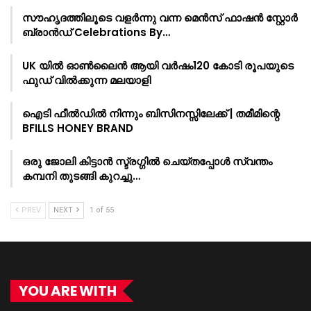
സൗഹൃദത്തിലൂടെ വളർന്നു വന്ന മെൻസ് ഫാഷൻ സ്റ്റോർ
ബ്രാൻഡ് Celebrations By…
UK യിൽ ഓൺലൈൻ ആയി വർഷം120 കോടി രൂപയുടെ
ഫുഡ് വിൽക്കുന്ന മലയാളി
ഐടി ഫീൽഡിൽ നിന്നും ബിസിനസ്സിലേക്ക് | തമീമിന്റെ
BFILLS HONEY BRAND
ഒരു ജോലി കിട്ടാൻ സ്ട്രഗ്ഗിൽ ചെയ്തപ്പോൾ സ്വന്തം
കമ്പനി തുടങ്ങി കുറച്ചു…
PREV
NEXT
1 of 55
YOU ARE WITH