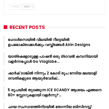
PREV
NEXT
RECENT POSTS
ഹോൾസെയിൽ വിലയിൽ റീട്ടെയിൽ
ഉപഭോക്താക്കൾക്കും വസ്ത്രങ്ങൾ Airin Designs
യാത്രകളോടുള്ള പാഷൻ ഒരു ട്രാവൽ കമ്പനിയായി
വളർന്നപ്പോൾ Go Viaglobe…
ഷാർക്‌ ടാങ്കിൽ നിന്നും 2 കോടി രൂപ നേടിയ മലയാളി
ദമ്പതികളുടെ ആയുർവേദിക്…
5 രൂപയിൽ തുടങ്ങുന്ന ICE SCANDY ആശയം എങ്ങനെ
80+ സ്റ്റോറുകളായി വളർന്നു?…
ചായ സംസാരത്തിനിടയിൽ തോന്നിയ ബിസിനസ്സ്