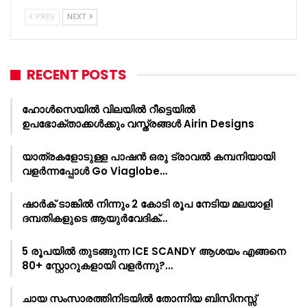
PREV
NEXT
RECENT POSTS
ഹോൾസെയിൽ വിലയിൽ റീട്ടെയിൽ
ഉപഭോക്താക്കൾക്കും വസ്ത്രങ്ങൾ Airin Designs
യാത്രകളോടുള്ള പാഷൻ ഒരു ട്രാവൽ കമ്പനിയായി
വളർന്നപ്പോൾ Go Viaglobe…
ഷാർക്‌ ടാങ്കിൽ നിന്നും 2 കോടി രൂപ നേടിയ മലയാളി
ദമ്പതികളുടെ ആയുർവേദിക്…
5 രൂപയിൽ തുടങ്ങുന്ന ICE SCANDY ആശയം എങ്ങനെ
80+ സ്റ്റോറുകളായി വളർന്നു?…
ചായ സംസാരത്തിനിടയിൽ തോന്നിയ ബിസിനസ്സ്