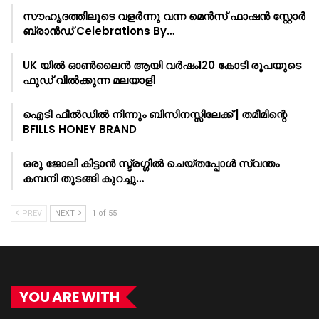
സൗഹൃദത്തിലൂടെ വളർന്നു വന്ന മെൻസ് ഫാഷൻ സ്റ്റോർ
ബ്രാൻഡ് Celebrations By…
UK യിൽ ഓൺലൈൻ ആയി വർഷം120 കോടി രൂപയുടെ
ഫുഡ് വിൽക്കുന്ന മലയാളി
ഐടി ഫീൽഡിൽ നിന്നും ബിസിനസ്സിലേക്ക് | തമീമിന്റെ
BFILLS HONEY BRAND
ഒരു ജോലി കിട്ടാൻ സ്ട്രഗ്ഗിൽ ചെയ്തപ്പോൾ സ്വന്തം
കമ്പനി തുടങ്ങി കുറച്ചു…
PREV
NEXT
1 of 55
YOU ARE WITH