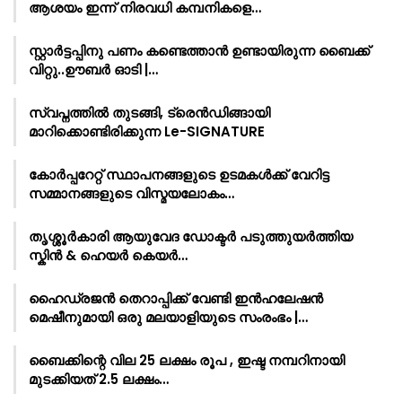
ആശയം ഇന്ന് നിരവധി കമ്പനികളെ…
സ്റ്റാർട്ടപ്പിനു പണം കണ്ടെത്താൻ ഉണ്ടായിരുന്ന ബൈക്ക്
വിറ്റു..ഊബർ ഓടി |…
സ്വപ്നത്തിൽ തുടങ്ങി, ട്രെൻഡിങ്ങായി
മാറിക്കൊണ്ടിരിക്കുന്ന Le-SIGNATURE
കോർപ്പറേറ്റ് സ്ഥാപനങ്ങളുടെ ഉടമകൾക്ക് വേറിട്ട
സമ്മാനങ്ങളുടെ വിസ്മയലോകം…
തൃശ്ശൂർകാരി ആയുവേദ ഡോക്ടർ പടുത്തുയർത്തിയ
സ്കിൻ & ഹെയർ കെയർ…
ഹൈഡ്രജൻ തെറാപ്പിക്ക് വേണ്ടി ഇൻഹലേഷൻ
മെഷീനുമായി ഒരു മലയാളിയുടെ സംരംഭം |…
ബൈക്കിന്റെ വില 25 ലക്ഷം രൂപ , ഇഷ്ട നമ്പറിനായി
മുടക്കിയത് 2.5 ലക്ഷം…