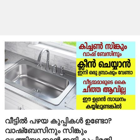
വീട്ടിൽ പഴയ കുപ്പികൾ ഉണ്ടോ?
വാഷ്ബേസിനും സിങ്കും